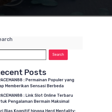
earch
Search
ecent Posts
ACEMAN88 : Permainan Populer yang
ap Memberikan Sensasi Berbeda
ACEMAN88 : Link Slot Online Terbaru
tuk Pengalaman Bermain Maksimal
ri Bias Kognitif hingga Herd Mentality: