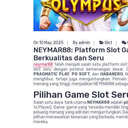
On 10 May, 2025
By admin
Slot
NEYMAR88: Platform Slot G
Berkualitas dan Seru
neymar88
telah menjadi salah satu platform slot
slot seru dengan potensi kemenangan besar. 
PRAGMATIC PLAY
,
PG SOFT
, dan
HABANERO
, 
menghibur, tetapi juga menguntungkan. Pemain 
menang yang tinggi, menjadikan NEYMAR88 sebagai 
Pilihan Game Slot Se
Salah satu daya tarik utama
NEYMAR88
adalah
pi
to Player). Game-game yang tersedia memiliki tin
peluang menang yang adil dan menguntungkan. Dari
pilihan menawarkan keseruan yang berbeda, membu
mereka.