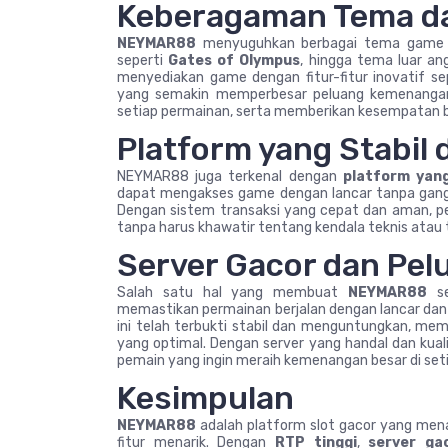
Keberagaman Tema da
NEYMAR88
menyuguhkan berbagai tema game ya
seperti
Gates of Olympus
, hingga tema luar an
menyediakan game dengan fitur-fitur inovatif se
yang semakin memperbesar peluang kemenangan.
setiap permainan, serta memberikan kesempatan 
Platform yang Stabil 
NEYMAR88 juga terkenal dengan
platform yang
dapat mengakses game dengan lancar tanpa gangg
Dengan sistem transaksi yang cepat dan aman, pe
tanpa harus khawatir tentang kendala teknis atau 
Server Gacor dan Pe
Salah satu hal yang membuat
NEYMAR88
se
memastikan permainan berjalan dengan lancar dan 
ini telah terbukti stabil dan menguntungkan, 
yang optimal. Dengan server yang handal dan kual
pemain yang ingin meraih kemenangan besar di set
Kesimpulan
NEYMAR88
adalah platform slot gacor yang me
fitur menarik. Dengan
RTP tinggi
,
server ga