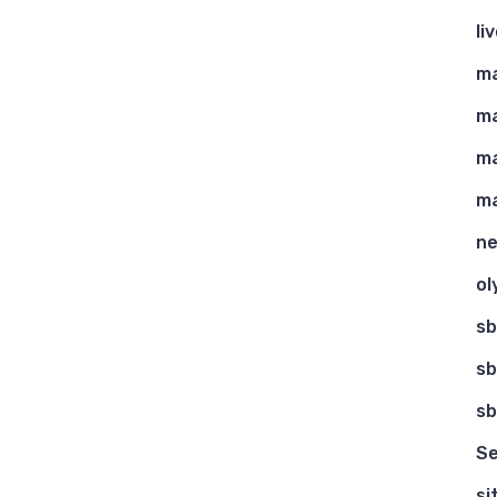
li
m
ma
ma
ma
n
ol
sb
sb
s
Se
si