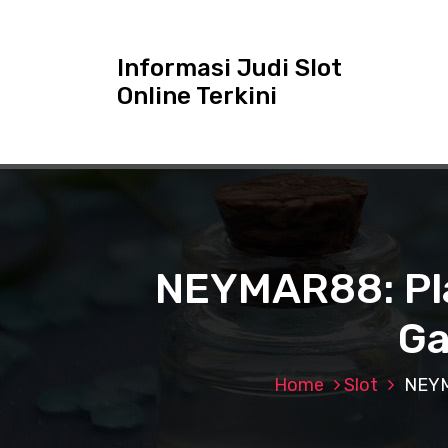
S
k
i
Informasi Judi Slot
p
Online Terkini
t
o
c
o
n
t
e
n
NEYMAR88: Pla
t
Ga
Home
Slot
NEYM