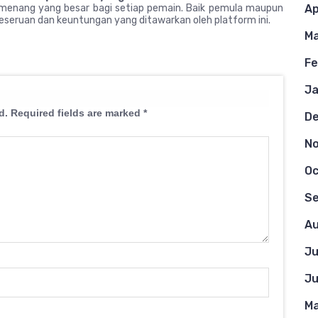
menang yang besar bagi setiap pemain. Baik pemula maupun
Ap
eruan dan keuntungan yang ditawarkan oleh platform ini.
Ma
Fe
Ja
d.
Required fields are marked
*
D
N
Oc
S
Au
Ju
Ju
Ma