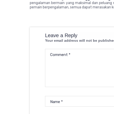
pengalaman bermain yang maksimal dan peluang 
pemain berpengalaman, semua dapat merasakan kes
Leave a Reply
Your email address will not be publishe
Comment
*
Name
*