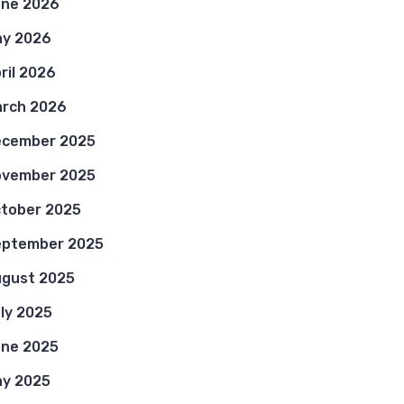
ne 2026
y 2026
ril 2026
rch 2026
ecember 2025
ovember 2025
tober 2025
eptember 2025
gust 2025
ly 2025
ne 2025
y 2025