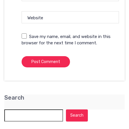
Website
Save my name, email, and website in this
browser for the next time I comment.
Search
Search