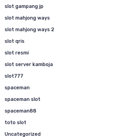
slot gampang jp
slot mahjong ways
slot mahjong ways 2
slot qris
slot resmi
slot server kamboja
slot777
spaceman
spaceman slot
spaceman88
toto slot
Uncategorized