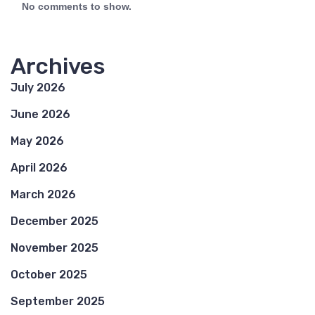
No comments to show.
Archives
July 2026
June 2026
May 2026
April 2026
March 2026
December 2025
November 2025
October 2025
September 2025