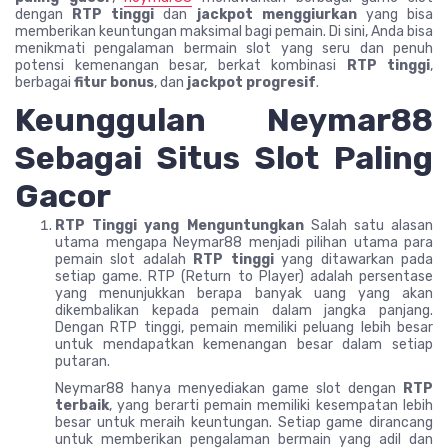
dengan
RTP tinggi
dan
jackpot menggiurkan
yang bisa
memberikan keuntungan maksimal bagi pemain. Di sini, Anda bisa
menikmati pengalaman bermain slot yang seru dan penuh
potensi kemenangan besar, berkat kombinasi
RTP tinggi
,
berbagai
fitur bonus
, dan
jackpot progresif
.
Keunggulan Neymar88
Sebagai Situs Slot Paling
Gacor
RTP Tinggi yang Menguntungkan
Salah satu alasan
utama mengapa Neymar88 menjadi pilihan utama para
pemain slot adalah
RTP tinggi
yang ditawarkan pada
setiap game. RTP (Return to Player) adalah persentase
yang menunjukkan berapa banyak uang yang akan
dikembalikan kepada pemain dalam jangka panjang.
Dengan RTP tinggi, pemain memiliki peluang lebih besar
untuk mendapatkan kemenangan besar dalam setiap
putaran.
Neymar88 hanya menyediakan game slot dengan
RTP
terbaik
, yang berarti pemain memiliki kesempatan lebih
besar untuk meraih keuntungan. Setiap game dirancang
untuk memberikan pengalaman bermain yang adil dan