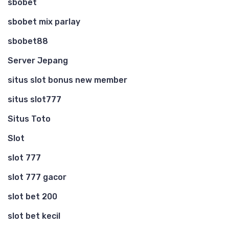
sbobet
sbobet mix parlay
sbobet88
Server Jepang
situs slot bonus new member
situs slot777
Situs Toto
Slot
slot 777
slot 777 gacor
slot bet 200
slot bet kecil