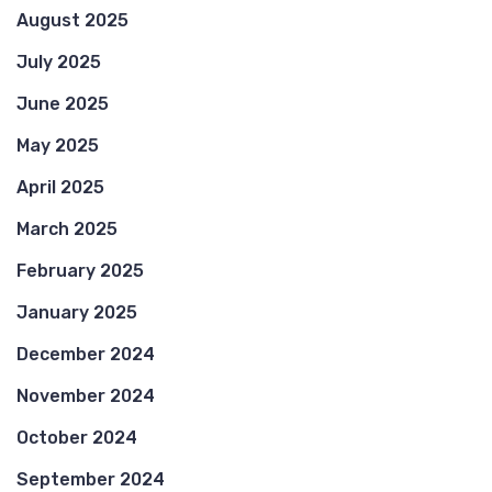
August 2025
July 2025
June 2025
May 2025
April 2025
March 2025
February 2025
January 2025
December 2024
November 2024
October 2024
September 2024