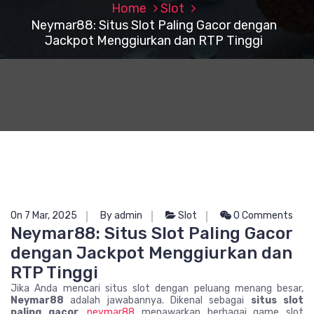
Home
Slot
Neymar88: Situs Slot Paling Gacor dengan
Jackpot Menggiurkan dan RTP Tinggi
On 7 Mar, 2025
By admin
Slot
0 Comments
Neymar88: Situs Slot Paling Gacor
dengan Jackpot Menggiurkan dan
RTP Tinggi
Jika Anda mencari situs slot dengan peluang menang besar,
Neymar88
adalah jawabannya. Dikenal sebagai
situs slot
paling gacor
,
neymar88
menawarkan berbagai game slot