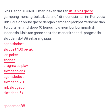
Slot Gacor CERIABET merupakan daftar
situs slot gacor
gampang menang terbaik dan no 1 di Indonesia hari ini. Penyedia
link judi slot online gacor dengan gampang jackpot terbesar dan
terbaru minimal depo 10 bonus new member berlimpah di
Indonesia. Mainkan game seru dan menarik seperti pragmatic
slot dan slot88 sekarang juga.
agen sbobet
slot bet 100 perak
idn poker
sbobet
pragmatic play
slot depo qris
agen sbobet
slot depo 20
link slot gacor
slot depo 5k
spaceman88