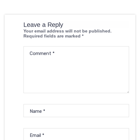
Leave a Reply
Your email address will not be published.
Required fields are marked
*
Comment
*
Name
*
Email
*