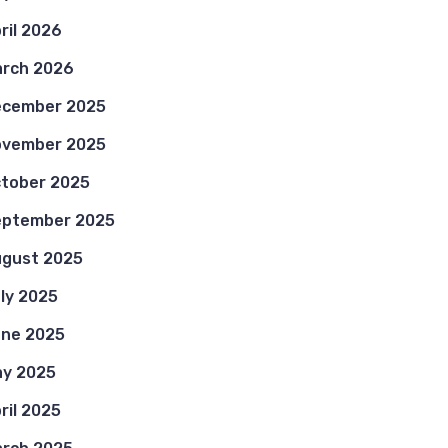
ril 2026
rch 2026
ecember 2025
ovember 2025
tober 2025
eptember 2025
gust 2025
ly 2025
ne 2025
y 2025
ril 2025