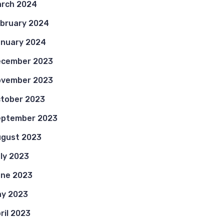
rch 2024
bruary 2024
nuary 2024
ecember 2023
ovember 2023
tober 2023
eptember 2023
gust 2023
ly 2023
ne 2023
y 2023
ril 2023