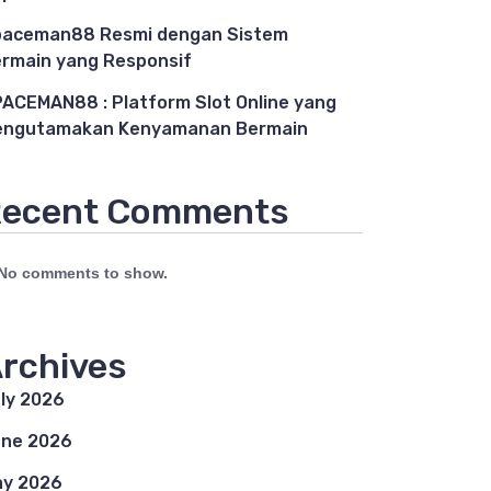
aceman88 Resmi dengan Sistem
rmain yang Responsif
ACEMAN88 : Platform Slot Online yang
engutamakan Kenyamanan Bermain
ecent Comments
No comments to show.
rchives
ly 2026
ne 2026
y 2026