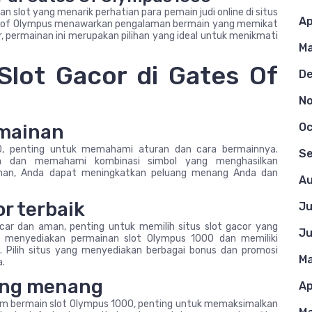
 slot yang menarik perhatian para pemain judi online di situs
Ap
tes of Olympus menawarkan pengalaman bermain yang memikat
, permainan ini merupakan pilihan yang ideal untuk menikmati
Ma
lot Gacor di Gates Of
D
N
rmainan
Oc
, penting untuk memahami aturan dan cara bermainnya.
S
n dan memahami kombinasi simbol yang menghasilkan
an, Anda dapat meningkatkan peluang menang Anda dan
Au
or terbaik
Ju
ar dan aman, penting untuk memilih situs slot gacor yang
Ju
ut menyediakan permainan slot Olympus 1000 dan memiliki
e. Pilih situs yang menyediakan berbagai bonus dan promosi
Ma
.
ang menang
Ap
m bermain slot Olympus 1000, penting untuk memaksimalkan