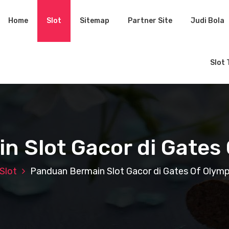
Home
Slot
Sitemap
Partner Site
Judi Bola
Slot 
n Slot Gacor di Gates
Slot
Panduan Bermain Slot Gacor di Gates Of Olym