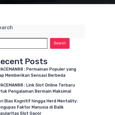
earch
Search
ecent Posts
ACEMAN88 : Permainan Populer yang
ap Memberikan Sensasi Berbeda
ACEMAN88 : Link Slot Online Terbaru
tuk Pengalaman Bermain Maksimal
ri Bias Kognitif hingga Herd Mentality:
ngupas Faktor Manusia di Balik
pularitas Slot Gacor