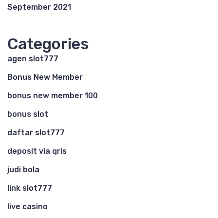
September 2021
Categories
agen slot777
Bonus New Member
bonus new member 100
bonus slot
daftar slot777
deposit via qris
judi bola
link slot777
live casino