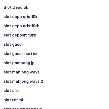
Slot Depo 5k
slot depo qris 10k
slot depo qris 10rb
slot deposit 10rb
slot gacor
slot gacor hari ini
slot gampang jp
slot mahjong ways
slot mahjong ways 2
slot qris
slot resmi