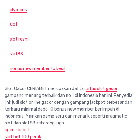
olympus
slot
slot resmi
slot88
Bonus new member to kecil
Slot Gacor CERIABET merupakan daftar
situs slot gacor
gampang menang terbaik dan no 1 di Indonesia hari ini. Penyedia
link judi slot online gacor dengan gampang jackpot terbesar dan
terbaru minimal depo 10 bonus new member berlimpah di
Indonesia. Mainkan game seru dan menarik seperti pragmatic
slot dan slot88 sekarang juga.
agen sbobet
slot bet 100 perak