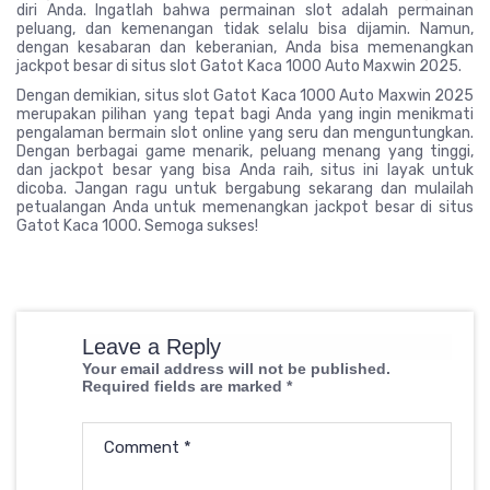
diri Anda. Ingatlah bahwa permainan slot adalah permainan
peluang, dan kemenangan tidak selalu bisa dijamin. Namun,
dengan kesabaran dan keberanian, Anda bisa memenangkan
jackpot besar di situs slot Gatot Kaca 1000 Auto Maxwin 2025.
Dengan demikian, situs slot Gatot Kaca 1000 Auto Maxwin 2025
merupakan pilihan yang tepat bagi Anda yang ingin menikmati
pengalaman bermain slot online yang seru dan menguntungkan.
Dengan berbagai game menarik, peluang menang yang tinggi,
dan jackpot besar yang bisa Anda raih, situs ini layak untuk
dicoba. Jangan ragu untuk bergabung sekarang dan mulailah
petualangan Anda untuk memenangkan jackpot besar di situs
Gatot Kaca 1000. Semoga sukses!
Leave a Reply
Your email address will not be published.
Required fields are marked
*
Comment
*