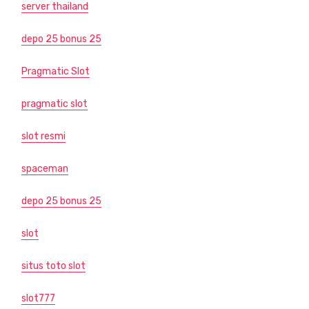
server thailand
depo 25 bonus 25
Pragmatic Slot
pragmatic slot
slot resmi
spaceman
depo 25 bonus 25
slot
situs toto slot
slot777