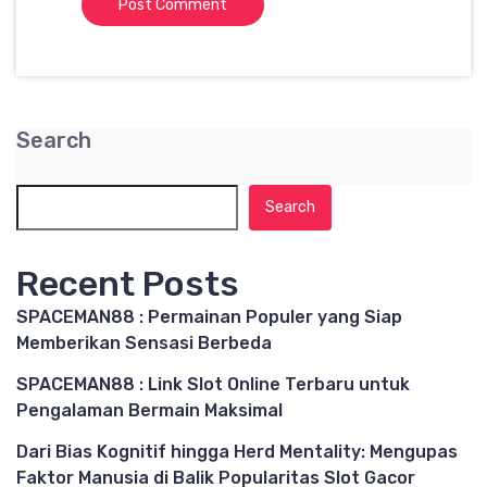
Search
Search
Recent Posts
SPACEMAN88 : Permainan Populer yang Siap
Memberikan Sensasi Berbeda
SPACEMAN88 : Link Slot Online Terbaru untuk
Pengalaman Bermain Maksimal
Dari Bias Kognitif hingga Herd Mentality: Mengupas
Faktor Manusia di Balik Popularitas Slot Gacor