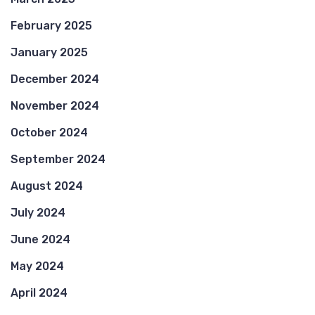
February 2025
January 2025
December 2024
November 2024
October 2024
September 2024
August 2024
July 2024
June 2024
May 2024
April 2024