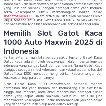
slot Gatot Kaca 1000 Auto Maxwin 2025 terpercaya di
Indonesia? Situs ini menawarkan pengalaman bermain slot online
yang unik dan menarik, dengan berbagai game yang menarik
serta kesempatan untuk memenangkan hadiah besar.
slotgatotkaca1000
Dalam artikel ini, kita akan membahas lebih
lanjut tentang situs slot Gatot Kaca 1000 Auto Maxwin 2025
dan bagaimana Anda bisa memenangkan jackpot besar di sana.
Memilih Slot Gatot Kaca
1000 Auto Maxwin 2025 di
Indonesia
Pertama-tama, mari kita bahas sedikit tentang Gatot Kaca.
Gatot Kaca adalah tokoh pewayangan dalam cerita legenda
Indonesia yang sangat kuat dan pemberani. Nama Gatot Kaca
dianggap sebagai simbol keberanian dan kekuatan, dan situs slot
Gatot Kaca 1000 mencoba menghadirkan keberuntungan dan
kesuksesan bagi para pemainnya.
Situs Gatot Kaca 1000 menawarkan berbagai macam
permainan slot yang menarik dan menantang. Dari slot klasik
hingga slot modern, Anda akan menemukan berbagai pilihan
game yang dapat Anda mainkan. Selain itu, situs ini juga
menawarkan kesempatan untuk memenangkan jackpot besar,
yang dapat mengubah hidup Anda dalam sekejap.