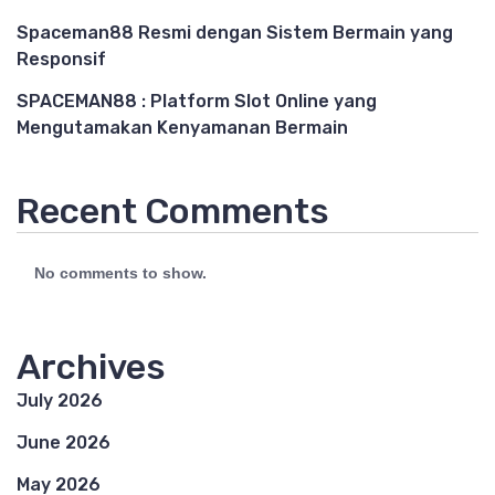
Spaceman88 Resmi dengan Sistem Bermain yang
Responsif
SPACEMAN88 : Platform Slot Online yang
Mengutamakan Kenyamanan Bermain
Recent Comments
No comments to show.
Archives
July 2026
June 2026
May 2026