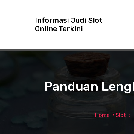
S
k
i
Informasi Judi Slot
p
Online Terkini
t
o
c
o
n
t
e
n
Panduan Lengk
t
Home
Slot