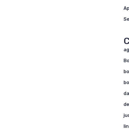
Ap
Se
C
ag
B
bo
bo
da
de
ju
li