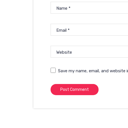
Name
*
Email
*
Website
Save my name, email, and website i