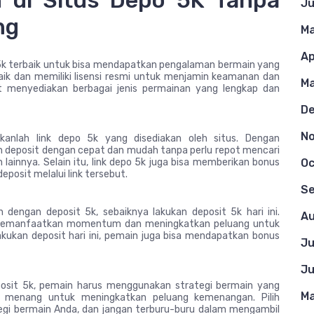
Ju
ng
Ma
Ap
5k terbaik untuk bisa mendapatkan pengalaman bermain yang
aik dan memiliki lisensi resmi untuk menjamin keamanan dan
Ma
ut menyediakan berbagai jenis permainan yang lengkap dan
D
N
nlah link depo 5k yang disediakan oleh situs. Dengan
n deposit dengan cepat dan mudah tanpa perlu repot mencari
ainnya. Selain itu, link depo 5k juga bisa memberikan bonus
Oc
osit melalui link tersebut.
S
engan deposit 5k, sebaiknya lakukan deposit 5k hari ini.
Au
a memanfaatkan momentum dan meningkatkan peluang untuk
ukan deposit hari ini, pemain juga bisa mendapatkan bonus
Ju
Ju
sit 5k, pemain harus menggunakan strategi bermain yang
Ma
 menang untuk meningkatkan peluang kemenangan. Pilih
egi bermain Anda, dan jangan terburu-buru dalam mengambil