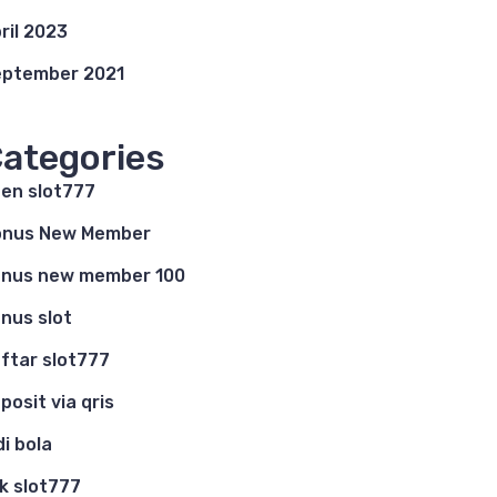
ril 2023
ptember 2021
ategories
en slot777
onus New Member
nus new member 100
nus slot
ftar slot777
posit via qris
di bola
nk slot777