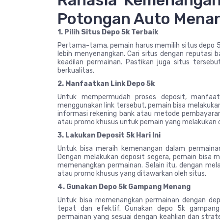
Potongan Auto Mena
1. Pilih Situs Depo 5k Terbaik
Pertama-tama, pemain harus memilih situs depo 
lebih menyenangkan. Cari situs dengan reputasi b
keadilan permainan. Pastikan juga situs terseb
berkualitas.
2. Manfaatkan Link Depo 5k
Untuk mempermudah proses deposit, manfaatka
menggunakan link tersebut, pemain bisa melakuka
informasi rekening bank atau metode pembayaran l
atau promo khusus untuk pemain yang melakukan dep
3. Lakukan Deposit 5k Hari Ini
Untuk bisa meraih kemenangan dalam permainan d
Dengan melakukan deposit segera, pemain bis
memenangkan permainan. Selain itu, dengan melak
atau promo khusus yang ditawarkan oleh situs.
4. Gunakan Depo 5k Gampang Menang
Untuk bisa memenangkan permainan dengan depo
tepat dan efektif. Gunakan depo 5k gampang
permainan yang sesuai dengan keahlian dan strat