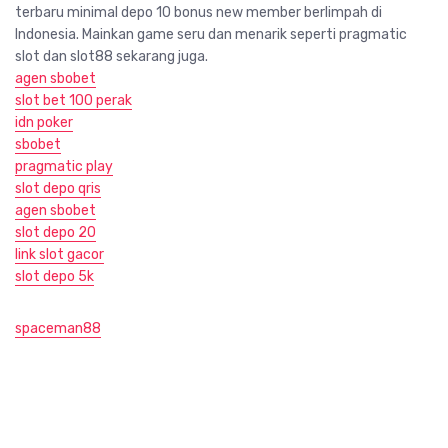
terbaru minimal depo 10 bonus new member berlimpah di
Indonesia. Mainkan game seru dan menarik seperti pragmatic
slot dan slot88 sekarang juga.
agen sbobet
slot bet 100 perak
idn poker
sbobet
pragmatic play
slot depo qris
agen sbobet
slot depo 20
link slot gacor
slot depo 5k
spaceman88