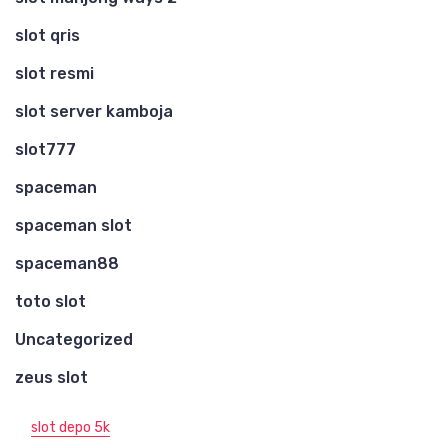
slot qris
slot resmi
slot server kamboja
slot777
spaceman
spaceman slot
spaceman88
toto slot
Uncategorized
zeus slot
slot depo 5k