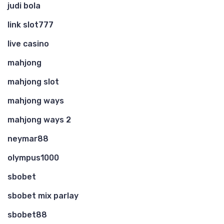
judi bola
link slot777
live casino
mahjong
mahjong slot
mahjong ways
mahjong ways 2
neymar88
olympus1000
sbobet
sbobet mix parlay
sbobet88