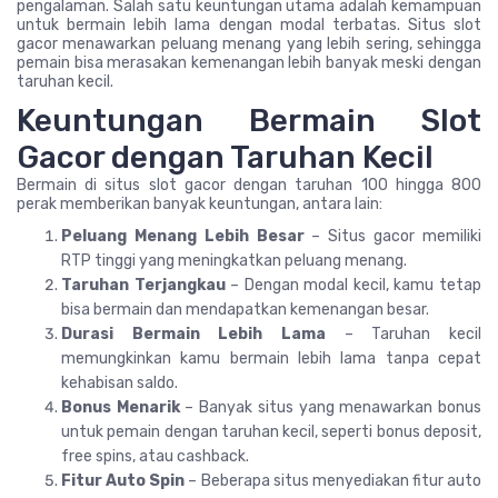
pengalaman. Salah satu keuntungan utama adalah kemampuan
untuk bermain lebih lama dengan modal terbatas. Situs slot
gacor menawarkan peluang menang yang lebih sering, sehingga
pemain bisa merasakan kemenangan lebih banyak meski dengan
taruhan kecil.
Keuntungan Bermain Slot
Gacor dengan Taruhan Kecil
Bermain di situs slot gacor dengan taruhan 100 hingga 800
perak memberikan banyak keuntungan, antara lain:
Peluang Menang Lebih Besar
– Situs gacor memiliki
RTP tinggi yang meningkatkan peluang menang.
Taruhan Terjangkau
– Dengan modal kecil, kamu tetap
bisa bermain dan mendapatkan kemenangan besar.
Durasi Bermain Lebih Lama
– Taruhan kecil
memungkinkan kamu bermain lebih lama tanpa cepat
kehabisan saldo.
Bonus Menarik
– Banyak situs yang menawarkan bonus
untuk pemain dengan taruhan kecil, seperti bonus deposit,
free spins, atau cashback.
Fitur Auto Spin
– Beberapa situs menyediakan fitur auto