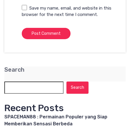
Save my name, email, and website in this
browser for the next time I comment.
Search
Search
Recent Posts
SPACEMAN88 : Permainan Populer yang Siap
Memberikan Sensasi Berbeda