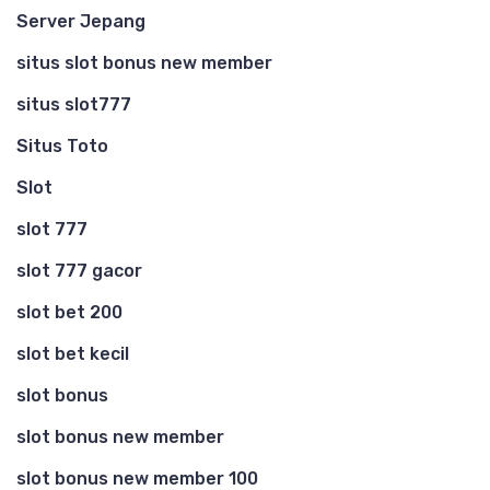
Server Jepang
situs slot bonus new member
situs slot777
Situs Toto
Slot
slot 777
slot 777 gacor
slot bet 200
slot bet kecil
slot bonus
slot bonus new member
slot bonus new member 100