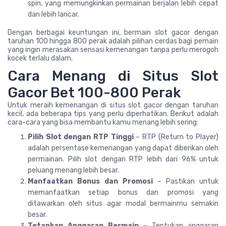
spin, yang memungkinkan permainan berjalan lebih cepat
dan lebih lancar.
Dengan berbagai keuntungan ini, bermain slot gacor dengan
taruhan 100 hingga 800 perak adalah pilihan cerdas bagi pemain
yang ingin merasakan sensasi kemenangan tanpa perlu merogoh
kocek terlalu dalam.
Cara Menang di Situs Slot
Gacor Bet 100-800 Perak
Untuk meraih kemenangan di situs slot gacor dengan taruhan
kecil, ada beberapa tips yang perlu diperhatikan. Berikut adalah
cara-cara yang bisa membantu kamu menang lebih sering:
Pilih Slot dengan RTP Tinggi
– RTP (Return to Player)
adalah persentase kemenangan yang dapat diberikan oleh
permainan. Pilih slot dengan RTP lebih dari 96% untuk
peluang menang lebih besar.
Manfaatkan Bonus dan Promosi
– Pastikan untuk
memanfaatkan setiap bonus dan promosi yang
ditawarkan oleh situs agar modal bermainmu semakin
besar.
Tetapkan Anggaran Bermain
– Tentukan anggaran