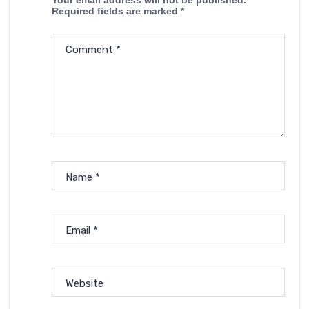
Your email address will not be published.
Required fields are marked
*
Comment
*
Name
*
Email
*
Website