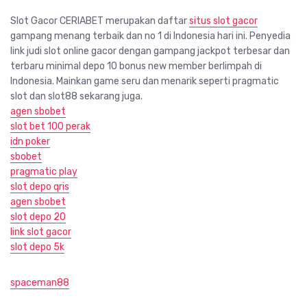
Slot Gacor CERIABET merupakan daftar
situs slot gacor
gampang menang terbaik dan no 1 di Indonesia hari ini. Penyedia
link judi slot online gacor dengan gampang jackpot terbesar dan
terbaru minimal depo 10 bonus new member berlimpah di
Indonesia. Mainkan game seru dan menarik seperti pragmatic
slot dan slot88 sekarang juga.
agen sbobet
slot bet 100 perak
idn poker
sbobet
pragmatic play
slot depo qris
agen sbobet
slot depo 20
link slot gacor
slot depo 5k
spaceman88