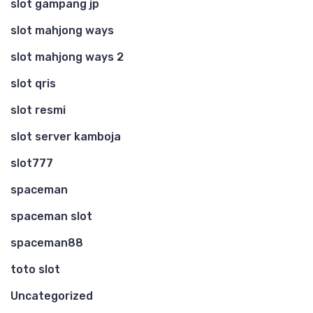
slot gampang jp
slot mahjong ways
slot mahjong ways 2
slot qris
slot resmi
slot server kamboja
slot777
spaceman
spaceman slot
spaceman88
toto slot
Uncategorized