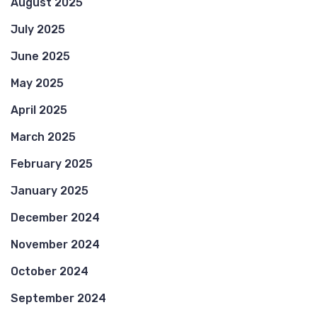
August 2025
July 2025
June 2025
May 2025
April 2025
March 2025
February 2025
January 2025
December 2024
November 2024
October 2024
September 2024