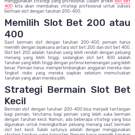
menggunakan strategi yang profesional. Dalam artikel
slot bet
400
kita akan membahas strategi profesional untuk sukses
bermain slot dengan taruhan 200-400.
Memilih Slot Bet 200 atau
400
Saat bermain slot dengan taruhan 200-400, pemain harus
memilih dengan bijaksana antara slot bet 200 dan slot bet 400.
Slot bet 200 adalah taruhan yang lebih rendah dengan peluang
menang yang lebih tinggi, sedangkan slot bet 400 adalah
taruhan yang lebih tinggi dengan potensi kemenangan yang lebih
besar. Pemain harus mempertimbangkan anggaran mereka dan
tingkat risiko yang mereka siapkan sebelum memutuskan
taruhan yang akan mereka pilih.
Strategi Bermain Slot Bet
Kecil
Bermain slot dengan taruhan 200-400 bisa menjadi tantangan
bagi pemain, terutama bagi pemain yang lebih suka bermain
dengan taruhan kecil. Namun, ada beberapa strategi yang bisa
digunakan untuk meningkatkan peluang menang saat bermain
slot bet kecil. Salah satunya adalah dengan menggunakan
strategi taruhan yang konsisten. Pemain harus memilih taruhan