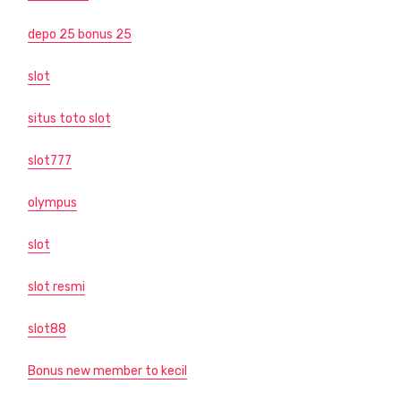
depo 25 bonus 25
slot
situs toto slot
slot777
olympus
slot
slot resmi
slot88
Bonus new member to kecil