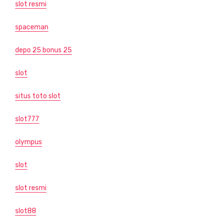
slot resmi
spaceman
depo 25 bonus 25
slot
situs toto slot
slot777
olympus
slot
slot resmi
slot88