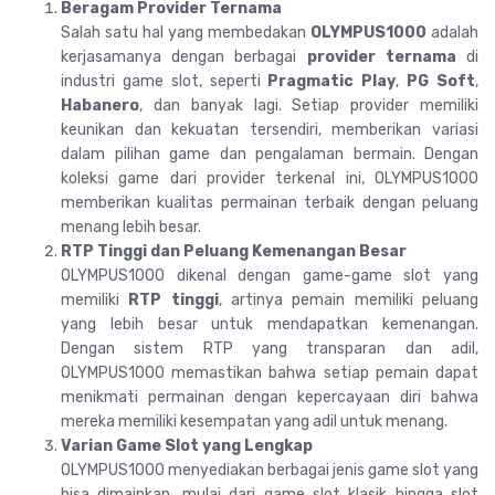
Beragam Provider Ternama
Salah satu hal yang membedakan
OLYMPUS1000
adalah
kerjasamanya dengan berbagai
provider ternama
di
industri game slot, seperti
Pragmatic Play
,
PG Soft
,
Habanero
, dan banyak lagi. Setiap provider memiliki
keunikan dan kekuatan tersendiri, memberikan variasi
dalam pilihan game dan pengalaman bermain. Dengan
koleksi game dari provider terkenal ini, OLYMPUS1000
memberikan kualitas permainan terbaik dengan peluang
menang lebih besar.
RTP Tinggi dan Peluang Kemenangan Besar
OLYMPUS1000 dikenal dengan game-game slot yang
memiliki
RTP tinggi
, artinya pemain memiliki peluang
yang lebih besar untuk mendapatkan kemenangan.
Dengan sistem RTP yang transparan dan adil,
OLYMPUS1000 memastikan bahwa setiap pemain dapat
menikmati permainan dengan kepercayaan diri bahwa
mereka memiliki kesempatan yang adil untuk menang.
Varian Game Slot yang Lengkap
OLYMPUS1000 menyediakan berbagai jenis game slot yang
bisa dimainkan, mulai dari game slot klasik hingga slot