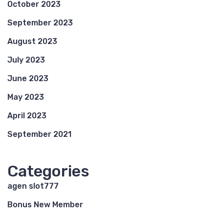
October 2023
September 2023
August 2023
July 2023
June 2023
May 2023
April 2023
September 2021
Categories
agen slot777
Bonus New Member