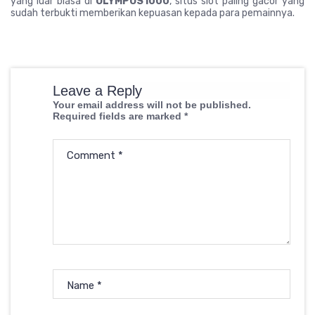
yang luar biasa di
OLYMPUS1000
, situs slot paling gacor yang
sudah terbukti memberikan kepuasan kepada para pemainnya.
Leave a Reply
Your email address will not be published.
Required fields are marked
*
Comment
*
Name
*