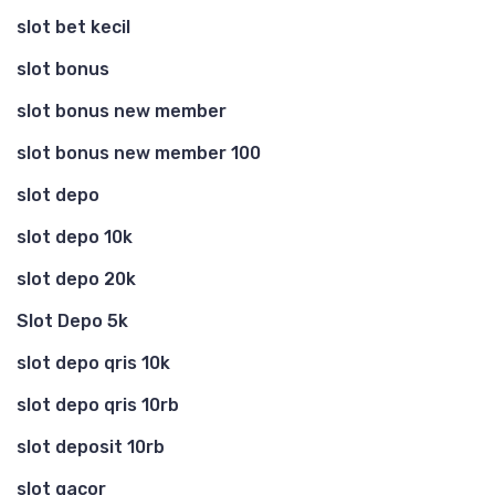
slot bet kecil
slot bonus
slot bonus new member
slot bonus new member 100
slot depo
slot depo 10k
slot depo 20k
Slot Depo 5k
slot depo qris 10k
slot depo qris 10rb
slot deposit 10rb
slot gacor