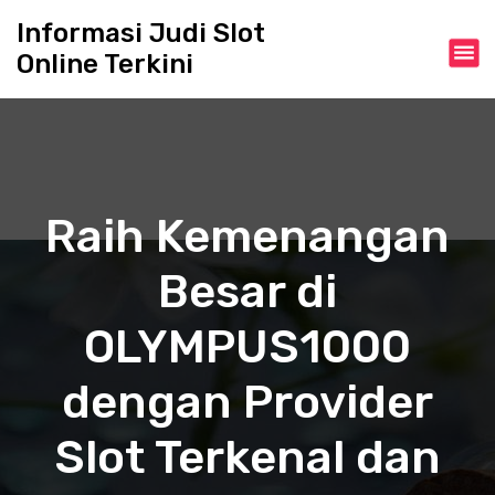
S
Informasi Judi Slot
k
Online Terkini
i
p
t
o
c
o
n
Raih Kemenangan
t
e
Besar di
n
t
OLYMPUS1000
dengan Provider
Slot Terkenal dan