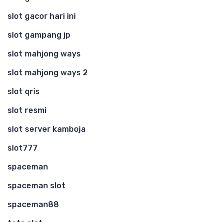
slot gacor hari ini
slot gampang jp
slot mahjong ways
slot mahjong ways 2
slot qris
slot resmi
slot server kamboja
slot777
spaceman
spaceman slot
spaceman88