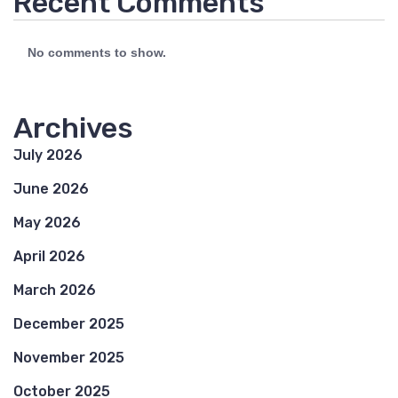
Recent Comments
No comments to show.
Archives
July 2026
June 2026
May 2026
April 2026
March 2026
December 2025
November 2025
October 2025