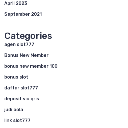
April 2023
September 2021
Categories
agen slot777
Bonus New Member
bonus new member 100
bonus slot
daftar slot777
deposit via qris
judi bola
link slot777