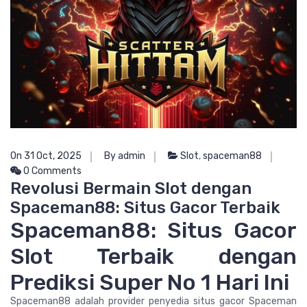
On 31 Oct, 2025
By admin
Slot
,
spaceman88
0 Comments
Revolusi Bermain Slot dengan
Spaceman88: Situs Gacor Terbaik
Spaceman88: Situs Gacor
Slot Terbaik dengan
Prediksi Super No 1 Hari Ini
Spaceman88 adalah provider penyedia situs gacor Spaceman