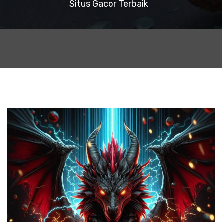
Situs Gacor Terbaik