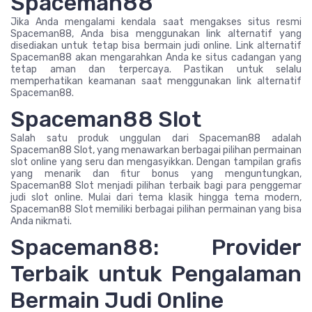
Spaceman88
Jika Anda mengalami kendala saat mengakses situs resmi
Spaceman88, Anda bisa menggunakan link alternatif yang
disediakan untuk tetap bisa bermain judi online. Link alternatif
Spaceman88 akan mengarahkan Anda ke situs cadangan yang
tetap aman dan terpercaya. Pastikan untuk selalu
memperhatikan keamanan saat menggunakan link alternatif
Spaceman88.
Spaceman88 Slot
Salah satu produk unggulan dari Spaceman88 adalah
Spaceman88 Slot, yang menawarkan berbagai pilihan permainan
slot online yang seru dan mengasyikkan. Dengan tampilan grafis
yang menarik dan fitur bonus yang menguntungkan,
Spaceman88 Slot menjadi pilihan terbaik bagi para penggemar
judi slot online. Mulai dari tema klasik hingga tema modern,
Spaceman88 Slot memiliki berbagai pilihan permainan yang bisa
Anda nikmati.
Spaceman88: Provider
Terbaik untuk Pengalaman
Bermain Judi Online