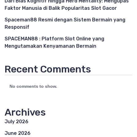
Dari Bias Kognitif hingga Herd Mentality: Mengupas
Faktor Manusia di Balik Popularitas Slot Gacor
Spaceman88 Resmi dengan Sistem Bermain yang
Responsif
SPACEMAN88 : Platform Slot Online yang
Mengutamakan Kenyamanan Bermain
Recent Comments
No comments to show.
Archives
July 2026
June 2026