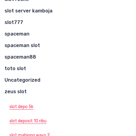
slot server kamboja
slot777
spaceman
spaceman slot
spaceman88
toto slot
Uncategorized
zeus slot
slot depo 5k
slot deposit 10 ribu
slot mahjong ways 2