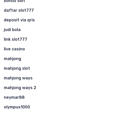
bonus slot
daftar slot777
deposit via qris
judi bola
link slot777
live casino
mahjong
mahjong slot
mahjong ways
mahjong ways 2
neymar88
olympus1000