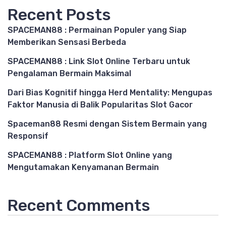
Recent Posts
SPACEMAN88 : Permainan Populer yang Siap
Memberikan Sensasi Berbeda
SPACEMAN88 : Link Slot Online Terbaru untuk
Pengalaman Bermain Maksimal
Dari Bias Kognitif hingga Herd Mentality: Mengupas
Faktor Manusia di Balik Popularitas Slot Gacor
Spaceman88 Resmi dengan Sistem Bermain yang
Responsif
SPACEMAN88 : Platform Slot Online yang
Mengutamakan Kenyamanan Bermain
Recent Comments