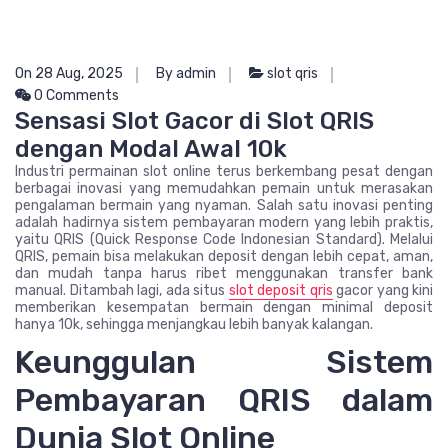
On 28 Aug, 2025
By admin
slot qris
0 Comments
Sensasi Slot Gacor di Slot QRIS
dengan Modal Awal 10k
Industri permainan slot online terus berkembang pesat dengan
berbagai inovasi yang memudahkan pemain untuk merasakan
pengalaman bermain yang nyaman. Salah satu inovasi penting
adalah hadirnya sistem pembayaran modern yang lebih praktis,
yaitu QRIS (Quick Response Code Indonesian Standard). Melalui
QRIS, pemain bisa melakukan deposit dengan lebih cepat, aman,
dan mudah tanpa harus ribet menggunakan transfer bank
manual. Ditambah lagi, ada situs
slot deposit qris
gacor yang kini
memberikan kesempatan bermain dengan minimal deposit
hanya 10k, sehingga menjangkau lebih banyak kalangan.
Keunggulan Sistem
Pembayaran QRIS dalam
Dunia Slot Online