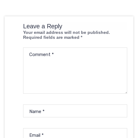
Leave a Reply
Your email address will not be published.
Required fields are marked
*
Comment
*
Name
*
Email
*