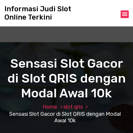
S
Informasi Judi Slot
k
Online Terkini
i
p
t
o
c
o
n
Sensasi Slot Gacor
t
e
di Slot QRIS dengan
n
t
Modal Awal 10k
Home
slot qris
Sensasi Slot Gacor di Slot QRIS dengan Modal
Awal 10k