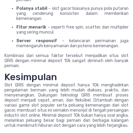
Polanya stabil
– slot gacor biasanya punya pola putaran
yang cenderung konsisten dalam memberikan
kemenangan.
Fitur menarik
– seperti free spin, scatter, dan multiplier
yang sering muncul.
Server responsif
– kelancaran permainan juga
memengaruhi kenyamanan dan potensi kemenangan.
Kombinasi dari semua faktor tersebut menjadikan situs slot
QRIS dengan minimal deposit 10k sangat diminati oleh banyak
pemain.
Kesimpulan
Slot QRIS dengan minimal deposit hanya 10k menghadirkan
pengalaman bermain yang lebih mudah diakses, praktis, dan
menyenangkan. Dukungan teknologi QRIS membuat proses
deposit menjadi cepat, aman, dan fleksibel. Ditambah dengan
variasi game slot populer serta peluang kemenangan dari slot
gacor, membuat situs ini semakin menonjol di tengah persaingan
industri slot online. Minimal deposit 10k bukan hanya soal angka,
melainkan peluang besar bagi pemain dari berbagai kalangan
untuk menikmati hiburan slot dengan cara yang lebih terjangkau.