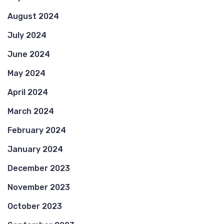
August 2024
July 2024
June 2024
May 2024
April 2024
March 2024
February 2024
January 2024
December 2023
November 2023
October 2023