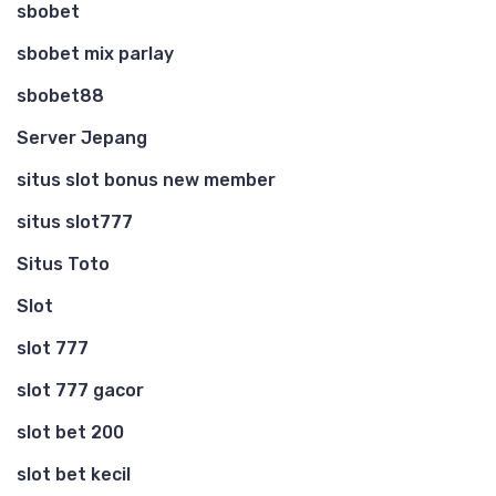
sbobet
sbobet mix parlay
sbobet88
Server Jepang
situs slot bonus new member
situs slot777
Situs Toto
Slot
slot 777
slot 777 gacor
slot bet 200
slot bet kecil