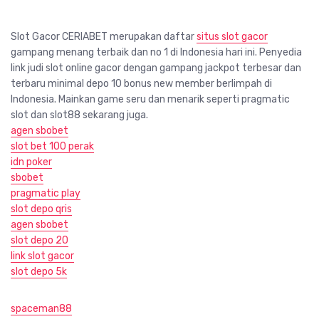
Slot Gacor CERIABET merupakan daftar
situs slot gacor
gampang menang terbaik dan no 1 di Indonesia hari ini. Penyedia
link judi slot online gacor dengan gampang jackpot terbesar dan
terbaru minimal depo 10 bonus new member berlimpah di
Indonesia. Mainkan game seru dan menarik seperti pragmatic
slot dan slot88 sekarang juga.
agen sbobet
slot bet 100 perak
idn poker
sbobet
pragmatic play
slot depo qris
agen sbobet
slot depo 20
link slot gacor
slot depo 5k
spaceman88