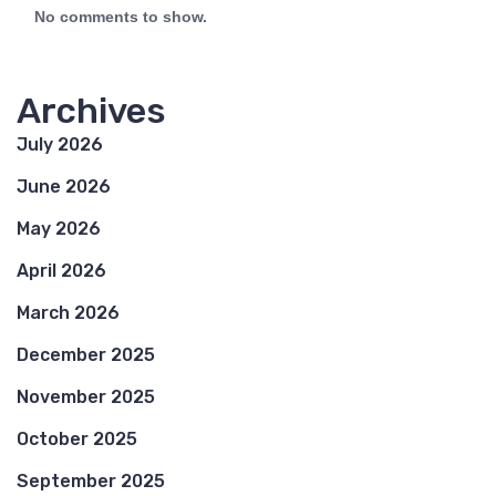
No comments to show.
Archives
July 2026
June 2026
May 2026
April 2026
March 2026
December 2025
November 2025
October 2025
September 2025