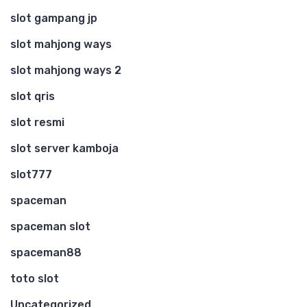
slot gampang jp
slot mahjong ways
slot mahjong ways 2
slot qris
slot resmi
slot server kamboja
slot777
spaceman
spaceman slot
spaceman88
toto slot
Uncategorized