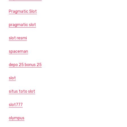
Pragmatic Slot
pragmatic slot
slot resmi
spaceman
depo 25 bonus 25
slot
situs toto slot
slot777
olympus