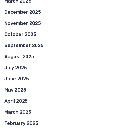
March 2026
December 2025
November 2025
October 2025
September 2025
August 2025
July 2025
June 2025
May 2025
April 2025
March 2025
February 2025