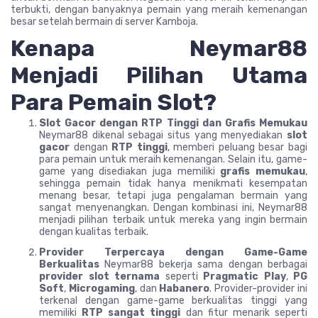
terbukti, dengan banyaknya pemain yang meraih kemenangan
besar setelah bermain di server Kamboja.
Kenapa Neymar88
Menjadi Pilihan Utama
Para Pemain Slot?
Slot Gacor dengan RTP Tinggi dan Grafis Memukau
Neymar88 dikenal sebagai situs yang menyediakan
slot
gacor
dengan
RTP tinggi
, memberi peluang besar bagi
para pemain untuk meraih kemenangan. Selain itu, game-
game yang disediakan juga memiliki
grafis memukau
,
sehingga pemain tidak hanya menikmati kesempatan
menang besar, tetapi juga pengalaman bermain yang
sangat menyenangkan. Dengan kombinasi ini, Neymar88
menjadi pilihan terbaik untuk mereka yang ingin bermain
dengan kualitas terbaik.
Provider Terpercaya dengan Game-Game
Berkualitas
Neymar88 bekerja sama dengan berbagai
provider slot ternama
seperti
Pragmatic Play
,
PG
Soft
,
Microgaming
, dan
Habanero
. Provider-provider ini
terkenal dengan game-game berkualitas tinggi yang
memiliki
RTP sangat tinggi
dan fitur menarik seperti