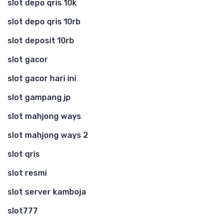
slot depo qris 10k
slot depo qris 10rb
slot deposit 10rb
slot gacor
slot gacor hari ini
slot gampang jp
slot mahjong ways
slot mahjong ways 2
slot qris
slot resmi
slot server kamboja
slot777