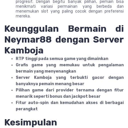
progresif. Dengan begitu banyak pilihan, pemain bisa
menikmati variasi permainan yang berbeda dan
menemukan slot yang paling cocok dengan preferensi
mereka.
Keunggulan Bermain di
Neymar88 dengan Server
Kamboja
RTP tinggi pada semua game yang dimainkan
Grafis game yang memukau untuk pengalaman
bermain yang menyenangkan
Server Kamboja yang terbukti gacor dengan
banyaknya pemain menang besar
Pilihan game dari provider ternama dengan fitur
menarik seperti bonus dan jackpot besar
Fitur auto-spin dan kemudahan akses di berbagai
perangkat
Kesimpulan