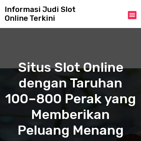
S
Informasi Judi Slot
k
Online Terkini
i
p
t
o
c
o
n
Situs Slot Online
t
e
dengan Taruhan
n
t
100–800 Perak yang
Memberikan
Peluang Menang