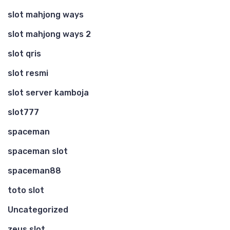
slot mahjong ways
slot mahjong ways 2
slot qris
slot resmi
slot server kamboja
slot777
spaceman
spaceman slot
spaceman88
toto slot
Uncategorized
zeus slot