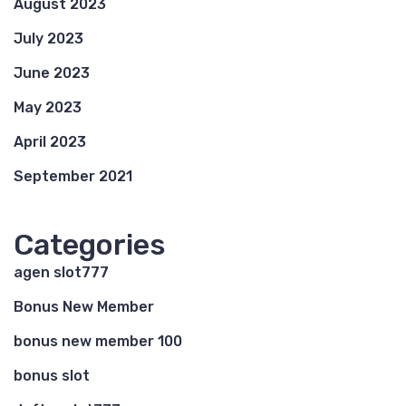
August 2023
July 2023
June 2023
May 2023
April 2023
September 2021
Categories
agen slot777
Bonus New Member
bonus new member 100
bonus slot