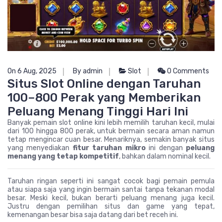
On 6 Aug, 2025
By admin
Slot
0 Comments
Situs Slot Online dengan Taruhan
100–800 Perak yang Memberikan
Peluang Menang Tinggi Hari Ini
Banyak pemain slot online kini lebih memilih taruhan kecil, mulai
dari 100 hingga 800 perak, untuk bermain secara aman namun
tetap mengincar cuan besar. Menariknya, semakin banyak situs
yang menyediakan
fitur taruhan mikro
ini dengan
peluang
menang yang tetap kompetitif
, bahkan dalam nominal kecil.
Taruhan ringan seperti ini sangat cocok bagi pemain pemula
atau siapa saja yang ingin bermain santai tanpa tekanan modal
besar. Meski kecil, bukan berarti peluang menang juga kecil.
Justru dengan pemilihan situs dan game yang tepat,
kemenangan besar bisa saja datang dari bet receh ini.