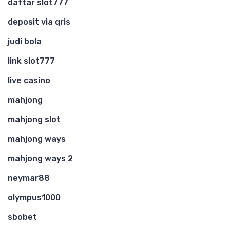
daftar slot777
deposit via qris
judi bola
link slot777
live casino
mahjong
mahjong slot
mahjong ways
mahjong ways 2
neymar88
olympus1000
sbobet