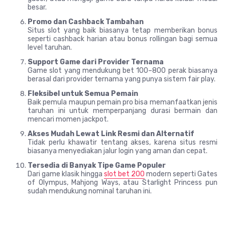
besar.
Promo dan Cashback Tambahan
Situs slot yang baik biasanya tetap memberikan bonus
seperti cashback harian atau bonus rollingan bagi semua
level taruhan.
Support Game dari Provider Ternama
Game slot yang mendukung bet 100–800 perak biasanya
berasal dari provider ternama yang punya sistem fair play.
Fleksibel untuk Semua Pemain
Baik pemula maupun pemain pro bisa memanfaatkan jenis
taruhan ini untuk memperpanjang durasi bermain dan
mencari momen jackpot.
Akses Mudah Lewat Link Resmi dan Alternatif
Tidak perlu khawatir tentang akses, karena situs resmi
biasanya menyediakan jalur login yang aman dan cepat.
Tersedia di Banyak Tipe Game Populer
Dari game klasik hingga
slot bet 200
modern seperti Gates
of Olympus, Mahjong Ways, atau Starlight Princess pun
sudah mendukung nominal taruhan ini.