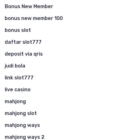
Bonus New Member
bonus new member 100
bonus slot
daftar slot777
deposit via qris
judi bola
link slot777
live casino
mahjong
mahjong slot
mahjong ways
mahjong ways 2