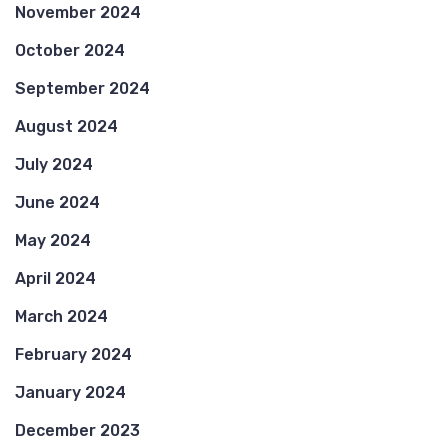
November 2024
October 2024
September 2024
August 2024
July 2024
June 2024
May 2024
April 2024
March 2024
February 2024
January 2024
December 2023