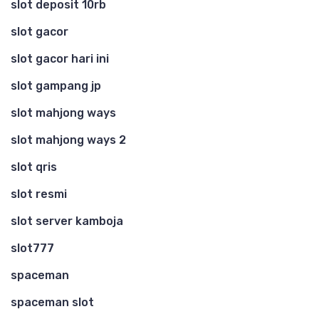
slot deposit 10rb
slot gacor
slot gacor hari ini
slot gampang jp
slot mahjong ways
slot mahjong ways 2
slot qris
slot resmi
slot server kamboja
slot777
spaceman
spaceman slot