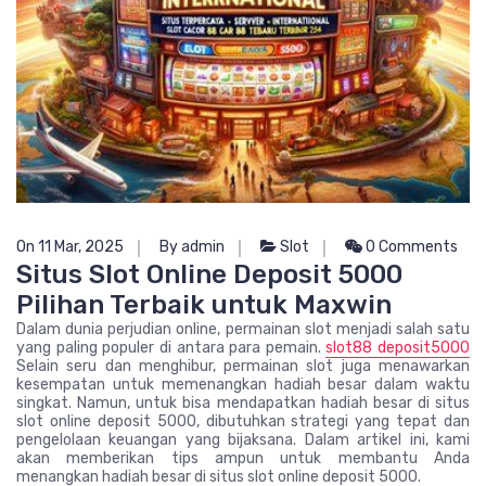
On 11 Mar, 2025
By admin
Slot
0 Comments
Situs Slot Online Deposit 5000
Pilihan Terbaik untuk Maxwin
Dalam dunia perjudian online, permainan slot menjadi salah satu
yang paling populer di antara para pemain.
slot88 deposit5000
Selain seru dan menghibur, permainan slot juga menawarkan
kesempatan untuk memenangkan hadiah besar dalam waktu
singkat. Namun, untuk bisa mendapatkan hadiah besar di situs
slot online deposit 5000, dibutuhkan strategi yang tepat dan
pengelolaan keuangan yang bijaksana. Dalam artikel ini, kami
akan memberikan tips ampun untuk membantu Anda
menangkan hadiah besar di situs slot online deposit 5000.