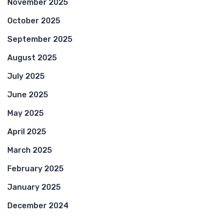
November 2025
October 2025
September 2025
August 2025
July 2025
June 2025
May 2025
April 2025
March 2025
February 2025
January 2025
December 2024