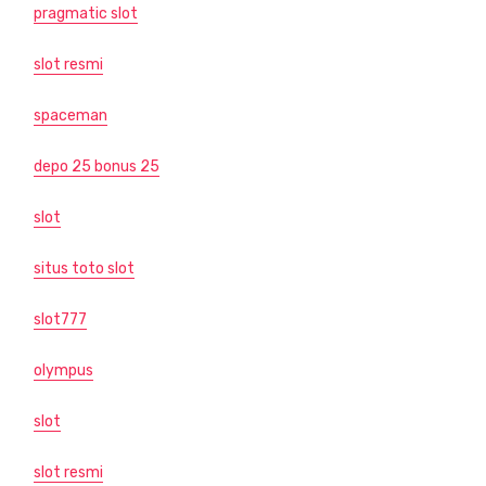
pragmatic slot
slot resmi
spaceman
depo 25 bonus 25
slot
situs toto slot
slot777
olympus
slot
slot resmi