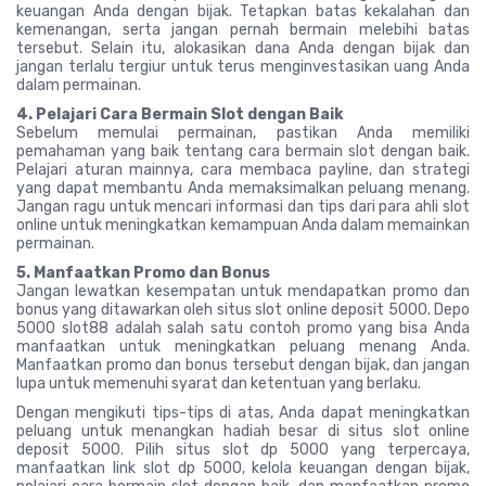
keuangan Anda dengan bijak. Tetapkan batas kekalahan dan
kemenangan, serta jangan pernah bermain melebihi batas
tersebut. Selain itu, alokasikan dana Anda dengan bijak dan
jangan terlalu tergiur untuk terus menginvestasikan uang Anda
dalam permainan.
4. Pelajari Cara Bermain Slot dengan Baik
Sebelum memulai permainan, pastikan Anda memiliki
pemahaman yang baik tentang cara bermain slot dengan baik.
Pelajari aturan mainnya, cara membaca payline, dan strategi
yang dapat membantu Anda memaksimalkan peluang menang.
Jangan ragu untuk mencari informasi dan tips dari para ahli slot
online untuk meningkatkan kemampuan Anda dalam memainkan
permainan.
5. Manfaatkan Promo dan Bonus
Jangan lewatkan kesempatan untuk mendapatkan promo dan
bonus yang ditawarkan oleh situs slot online deposit 5000. Depo
5000 slot88 adalah salah satu contoh promo yang bisa Anda
manfaatkan untuk meningkatkan peluang menang Anda.
Manfaatkan promo dan bonus tersebut dengan bijak, dan jangan
lupa untuk memenuhi syarat dan ketentuan yang berlaku.
Dengan mengikuti tips-tips di atas, Anda dapat meningkatkan
peluang untuk menangkan hadiah besar di situs slot online
deposit 5000. Pilih situs slot dp 5000 yang terpercaya,
manfaatkan link slot dp 5000, kelola keuangan dengan bijak,