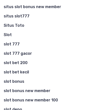
situs slot bonus new member
situs slot777
Situs Toto
Slot
slot 777
slot 777 gacor
slot bet 200
slot bet kecil
slot bonus
slot bonus new member
slot bonus new member 100
slot depo