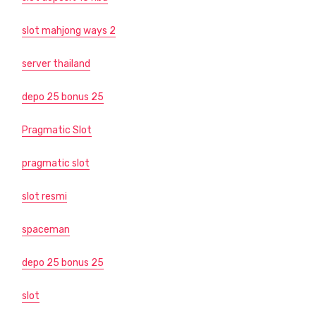
slot mahjong ways 2
server thailand
depo 25 bonus 25
Pragmatic Slot
pragmatic slot
slot resmi
spaceman
depo 25 bonus 25
slot