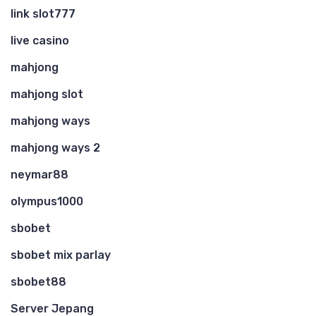
link slot777
live casino
mahjong
mahjong slot
mahjong ways
mahjong ways 2
neymar88
olympus1000
sbobet
sbobet mix parlay
sbobet88
Server Jepang