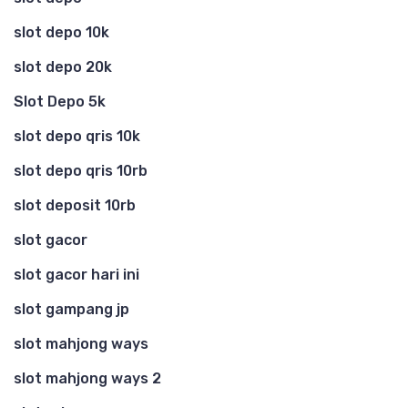
slot depo 10k
slot depo 20k
Slot Depo 5k
slot depo qris 10k
slot depo qris 10rb
slot deposit 10rb
slot gacor
slot gacor hari ini
slot gampang jp
slot mahjong ways
slot mahjong ways 2