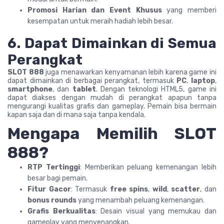
Promosi Harian dan Event Khusus
yang memberi
kesempatan untuk meraih hadiah lebih besar.
6. Dapat Dimainkan di Semua
Perangkat
SLOT 888
juga menawarkan kenyamanan lebih karena game ini
dapat dimainkan di berbagai perangkat, termasuk
PC
,
laptop
,
smartphone
, dan
tablet
. Dengan teknologi HTML5, game ini
dapat diakses dengan mudah di perangkat apapun tanpa
mengurangi kualitas grafis dan gameplay. Pemain bisa bermain
kapan saja dan di mana saja tanpa kendala.
Mengapa Memilih SLOT
888?
RTP Tertinggi
: Memberikan peluang kemenangan lebih
besar bagi pemain.
Fitur Gacor
: Termasuk
free spins
,
wild
,
scatter
, dan
bonus rounds
yang menambah peluang kemenangan.
Grafis Berkualitas
: Desain visual yang memukau dan
gameplay yang menyenangkan.