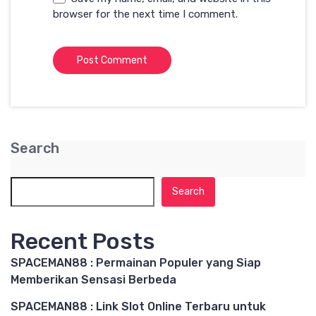
browser for the next time I comment.
Search
Search
Recent Posts
SPACEMAN88 : Permainan Populer yang Siap
Memberikan Sensasi Berbeda
SPACEMAN88 : Link Slot Online Terbaru untuk