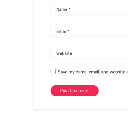
Name
*
Email
*
Website
Save my name, email, and website i