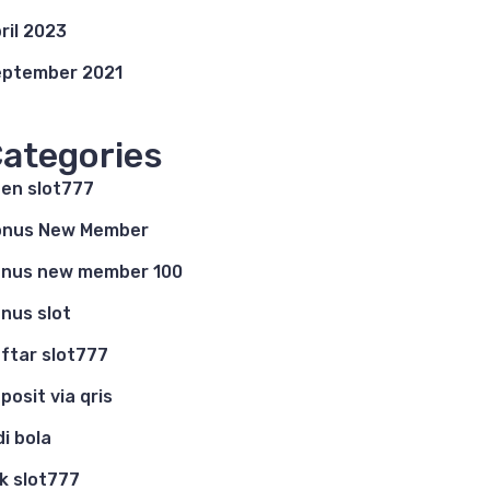
ril 2023
ptember 2021
ategories
en slot777
onus New Member
nus new member 100
nus slot
ftar slot777
posit via qris
di bola
nk slot777