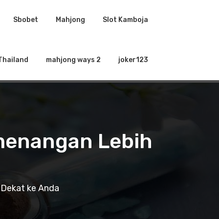
Sbobet
Mahjong
Slot Kamboja
Thailand
mahjong ways 2
joker123
menangan Lebih
Dekat ke Anda