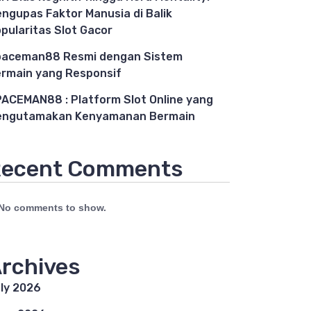
ngupas Faktor Manusia di Balik
pularitas Slot Gacor
aceman88 Resmi dengan Sistem
rmain yang Responsif
ACEMAN88 : Platform Slot Online yang
engutamakan Kenyamanan Bermain
ecent Comments
No comments to show.
rchives
ly 2026