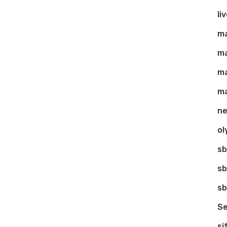
li
m
ma
ma
ma
n
ol
sb
sb
s
Se
si