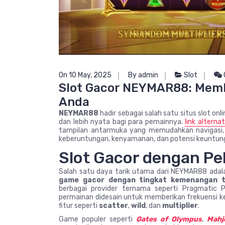
On 10 May, 2025
By admin
Slot
Slot Gacor NEYMAR88: Mem
Anda
NEYMAR88
hadir sebagai salah satu situs slot o
dan lebih nyata bagi para pemainnya.
link altern
tampilan antarmuka yang memudahkan navigasi
keberuntungan, kenyamanan, dan potensi keuntun
Slot Gacor dengan Pe
Salah satu daya tarik utama dari NEYMAR88 adal
game gacor dengan tingkat kemenangan t
berbagai provider ternama seperti Pragmatic 
permainan didesain untuk memberikan frekuensi k
fitur seperti
scatter
,
wild
, dan
multiplier
.
Game populer seperti
Gates of Olympus
,
Mahj