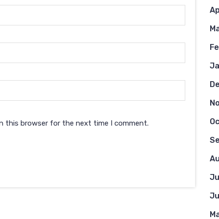
Ap
Ma
Fe
Ja
D
N
Oc
n this browser for the next time I comment.
S
Au
Ju
Ju
Ma