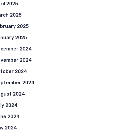
ril 2025
rch 2025
bruary 2025
nuary 2025
ecember 2024
ovember 2024
tober 2024
eptember 2024
gust 2024
ly 2024
ne 2024
y 2024