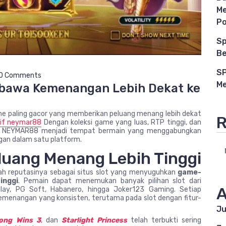
Me
Po
Sp
Be
SP
0 Comments
M
bawa Kemenangan Lebih Dekat ke
nline paling gacor yang memberikan peluang menang lebih dekat
R
atif neymar88
Dengan koleksi game yang luas, RTP tinggi, dan
, NEYMAR88 menjadi tempat bermain yang menggabungkan
gan dalam satu platform.
luang Menang Lebih Tinggi
ah reputasinya sebagai situs slot yang menyuguhkan
game-
inggi
. Pemain dapat menemukan banyak pilihan slot dari
A
Play, PG Soft, Habanero, hingga Joker123 Gaming. Setiap
emenangan yang konsisten, terutama pada slot dengan fitur-
Ju
ong Wins 3
, dan
Starlight Princess
telah terbukti sering