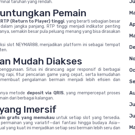
Ju
inal taruhan yang rendah.
guntungkan Pemain
Ma
n
RTP (Return to Player) tinggi
, yang berarti sebagian besar
Ap
alam jangka panjang. RTP tinggi menjadi indikator penting
gkanya, semakin besar pula peluang menang yang bisa dirasakan
Ma
si slot NEYMAR88, menjadikan platform ini sebagai tempat
D
ten.
an Mudah Diakses
N
ggunaan. Situs ini dirancang agar responsif di berbagai
Oc
ng rapi, fitur pencarian game yang cepat, serta kemudahan
membuat pengalaman bermain menjadi lebih efisien dan
S
Au
ianya metode
deposit via QRIS
, yang mempercepat proses
main dari berbagai kalangan.
Ju
yang Imersif
Ju
ain grafis yang memukau
untuk setiap slot yang tersedia.
 permainan yang variatif—dari fantasi hingga budaya Asia—
Ma
l yang kuat ini menjadikan setiap sesi bermain lebih seru dan