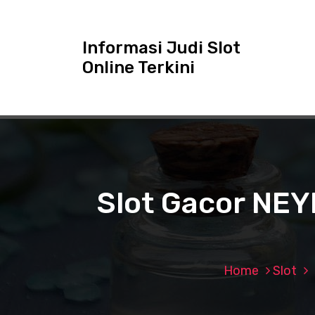
S
k
i
Informasi Judi Slot
p
Online Terkini
t
o
c
o
n
t
e
n
Slot Gacor NE
t
Home
Slot