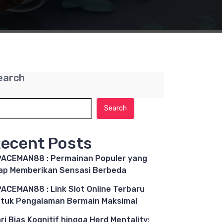
earch
Search
ecent Posts
ACEMAN88 : Permainan Populer yang
ap Memberikan Sensasi Berbeda
ACEMAN88 : Link Slot Online Terbaru
tuk Pengalaman Bermain Maksimal
ri Bias Kognitif hingga Herd Mentality: