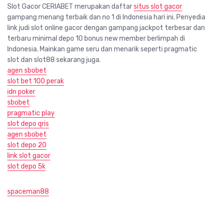
Slot Gacor CERIABET merupakan daftar
situs slot gacor
gampang menang terbaik dan no 1 di Indonesia hari ini. Penyedia
link judi slot online gacor dengan gampang jackpot terbesar dan
terbaru minimal depo 10 bonus new member berlimpah di
Indonesia. Mainkan game seru dan menarik seperti pragmatic
slot dan slot88 sekarang juga.
agen sbobet
slot bet 100 perak
idn poker
sbobet
pragmatic play
slot depo qris
agen sbobet
slot depo 20
link slot gacor
slot depo 5k
spaceman88