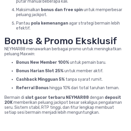
putar manual beberapa kali.
Maksimalkan
bonus dan free spin
untuk memperbesar
peluang jackpot.
Pantau
pola kemenangan
agar strategi bermain lebih
efektif.
Bonus & Promo Eksklusif
NEYMAR88 menawarkan berbagai promo untuk meningkatkan
peluang Maxwin:
Bonus New Member 100%
untuk pemain baru.
Bonus Harian Slot 25%
untuk member aktif.
Cashback Mingguan 5%
tanpa syarat rumit.
Referral Bonus
hingga 10% dari total taruhan teman.
Bermain di
slot gacor terbaru NEYMAR88
dengan
deposit
20K
memberikan peluang jackpot besar sekaligus pengalaman
seru. Sistem stabil, RTP tinggi, dan fitur lengkap membuat
setiap sesi bermain menjadi lebih menguntungkan.