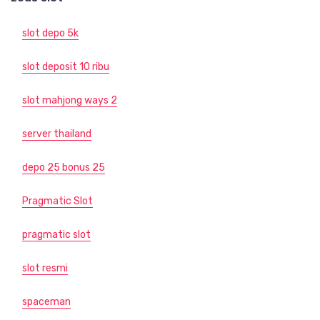
slot depo 5k
slot deposit 10 ribu
slot mahjong ways 2
server thailand
depo 25 bonus 25
Pragmatic Slot
pragmatic slot
slot resmi
spaceman