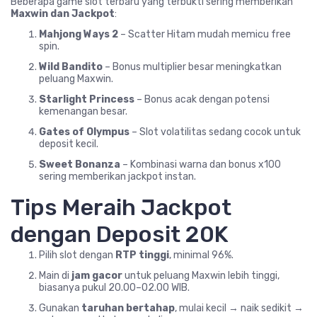
Beberapa game slot terbaru yang terbukti sering memberikan
Maxwin dan Jackpot
:
Mahjong Ways 2
– Scatter Hitam mudah memicu free
spin.
Wild Bandito
– Bonus multiplier besar meningkatkan
peluang Maxwin.
Starlight Princess
– Bonus acak dengan potensi
kemenangan besar.
Gates of Olympus
– Slot volatilitas sedang cocok untuk
deposit kecil.
Sweet Bonanza
– Kombinasi warna dan bonus x100
sering memberikan jackpot instan.
Tips Meraih Jackpot
dengan Deposit 20K
Pilih slot dengan
RTP tinggi
, minimal 96%.
Main di
jam gacor
untuk peluang Maxwin lebih tinggi,
biasanya pukul 20.00–02.00 WIB.
Gunakan
taruhan bertahap
, mulai kecil → naik sedikit →