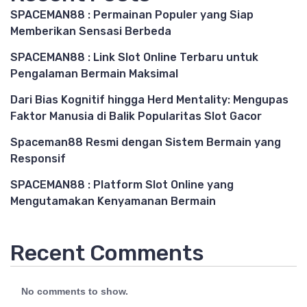
SPACEMAN88 : Permainan Populer yang Siap
Memberikan Sensasi Berbeda
SPACEMAN88 : Link Slot Online Terbaru untuk
Pengalaman Bermain Maksimal
Dari Bias Kognitif hingga Herd Mentality: Mengupas
Faktor Manusia di Balik Popularitas Slot Gacor
Spaceman88 Resmi dengan Sistem Bermain yang
Responsif
SPACEMAN88 : Platform Slot Online yang
Mengutamakan Kenyamanan Bermain
Recent Comments
No comments to show.