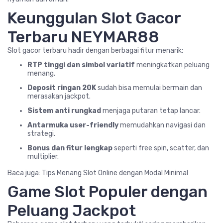
Keunggulan Slot Gacor
Terbaru NEYMAR88
Slot gacor terbaru hadir dengan berbagai fitur menarik:
RTP tinggi dan simbol variatif
meningkatkan peluang
menang.
Deposit ringan 20K
sudah bisa memulai bermain dan
merasakan jackpot.
Sistem anti rungkad
menjaga putaran tetap lancar.
Antarmuka user-friendly
memudahkan navigasi dan
strategi.
Bonus dan fitur lengkap
seperti free spin, scatter, dan
multiplier.
Baca juga: Tips Menang Slot Online dengan Modal Minimal
Game Slot Populer dengan
Peluang Jackpot