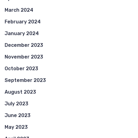
March 2024
February 2024
January 2024
December 2023
November 2023
October 2023
September 2023
August 2023
July 2023
June 2023
May 2023