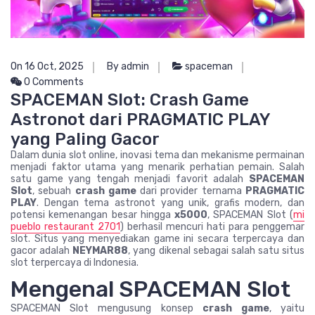
On 16 Oct, 2025
By admin
spaceman
0 Comments
SPACEMAN Slot: Crash Game
Astronot dari PRAGMATIC PLAY
yang Paling Gacor
Dalam dunia slot online, inovasi tema dan mekanisme permainan
menjadi faktor utama yang menarik perhatian pemain. Salah
satu game yang tengah menjadi favorit adalah
SPACEMAN
Slot
, sebuah
crash game
dari provider ternama
PRAGMATIC
PLAY
. Dengan tema astronot yang unik, grafis modern, dan
potensi kemenangan besar hingga
x5000
, SPACEMAN Slot (
mi
pueblo restaurant 2701
) berhasil mencuri hati para penggemar
slot. Situs yang menyediakan game ini secara terpercaya dan
gacor adalah
NEYMAR88
, yang dikenal sebagai salah satu situs
slot terpercaya di Indonesia.
Mengenal SPACEMAN Slot
SPACEMAN Slot mengusung konsep
crash game
, yaitu