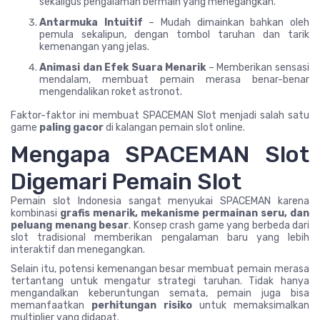
sekaligus pengalaman bermain yang menegangkan.
Antarmuka Intuitif
– Mudah dimainkan bahkan oleh
pemula sekalipun, dengan tombol taruhan dan tarik
kemenangan yang jelas.
Animasi dan Efek Suara Menarik
– Memberikan sensasi
mendalam, membuat pemain merasa benar-benar
mengendalikan roket astronot.
Faktor-faktor ini membuat SPACEMAN Slot menjadi salah satu
game
paling gacor
di kalangan pemain slot online.
Mengapa SPACEMAN Slot
Digemari Pemain Slot
Pemain slot Indonesia sangat menyukai SPACEMAN karena
kombinasi
grafis menarik, mekanisme permainan seru, dan
peluang menang besar
. Konsep crash game yang berbeda dari
slot tradisional memberikan pengalaman baru yang lebih
interaktif dan menegangkan.
Selain itu, potensi kemenangan besar membuat pemain merasa
tertantang untuk mengatur strategi taruhan. Tidak hanya
mengandalkan keberuntungan semata, pemain juga bisa
memanfaatkan
perhitungan risiko
untuk memaksimalkan
multiplier yang didapat.