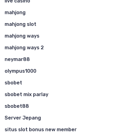
live casino
mahjong
mahjong slot
mahjong ways
mahjong ways 2
neymar88
olympus1000
sbobet
sbobet mix parlay
sbobet88
Server Jepang
situs slot bonus new member