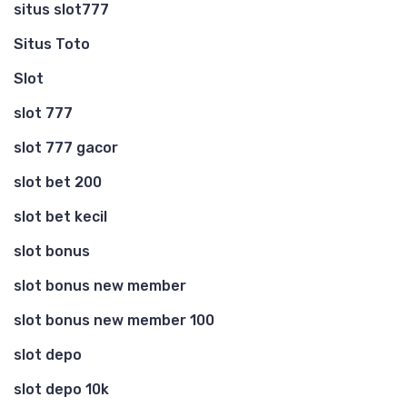
situs slot777
Situs Toto
Slot
slot 777
slot 777 gacor
slot bet 200
slot bet kecil
slot bonus
slot bonus new member
slot bonus new member 100
slot depo
slot depo 10k