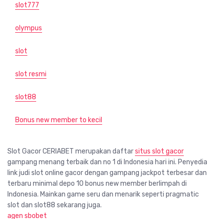
slot777
olympus
slot
slot resmi
slot88
Bonus new member to kecil
Slot Gacor CERIABET merupakan daftar
situs slot gacor
gampang menang terbaik dan no 1 di Indonesia hari ini. Penyedia
link judi slot online gacor dengan gampang jackpot terbesar dan
terbaru minimal depo 10 bonus new member berlimpah di
Indonesia. Mainkan game seru dan menarik seperti pragmatic
slot dan slot88 sekarang juga.
agen sbobet