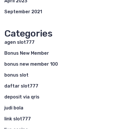
April 2023
September 2021
Categories
agen slot777
Bonus New Member
bonus new member 100
bonus slot
daftar slot777
deposit via qris
judi bola
link slot777