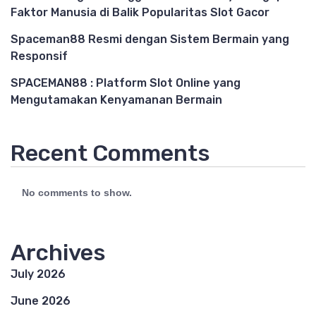
Faktor Manusia di Balik Popularitas Slot Gacor
Spaceman88 Resmi dengan Sistem Bermain yang
Responsif
SPACEMAN88 : Platform Slot Online yang
Mengutamakan Kenyamanan Bermain
Recent Comments
No comments to show.
Archives
July 2026
June 2026