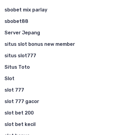
sbobet mix parlay
sbobet88
Server Jepang
situs slot bonus new member
situs slot777
Situs Toto
Slot
slot 777
slot 777 gacor
slot bet 200
slot bet kecil