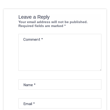
Leave a Reply
Your email address will not be published.
Required fields are marked
*
Comment
*
Name
*
Email
*