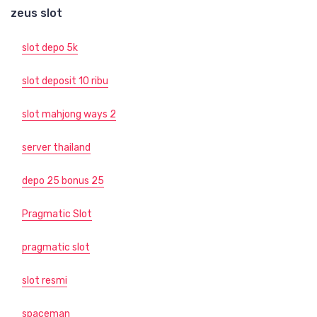
zeus slot
slot depo 5k
slot deposit 10 ribu
slot mahjong ways 2
server thailand
depo 25 bonus 25
Pragmatic Slot
pragmatic slot
slot resmi
spaceman