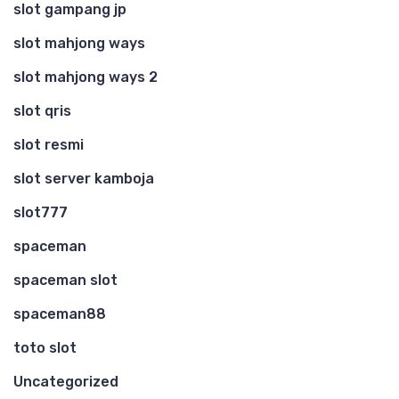
slot gampang jp
slot mahjong ways
slot mahjong ways 2
slot qris
slot resmi
slot server kamboja
slot777
spaceman
spaceman slot
spaceman88
toto slot
Uncategorized