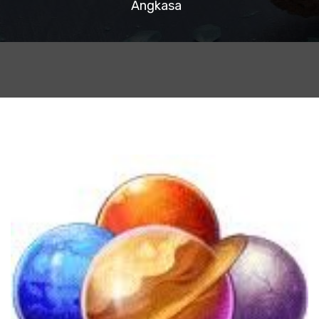
Angkasa