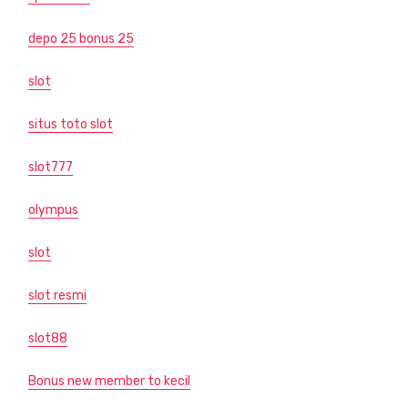
depo 25 bonus 25
slot
situs toto slot
slot777
olympus
slot
slot resmi
slot88
Bonus new member to kecil