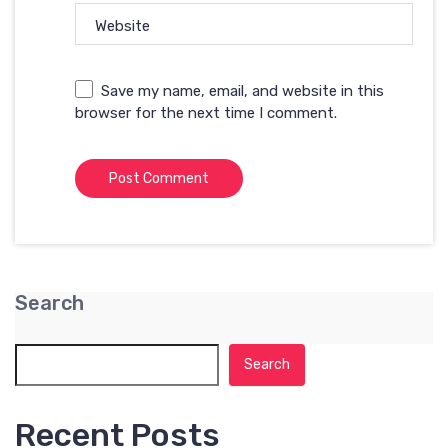
Website
Save my name, email, and website in this
browser for the next time I comment.
Search
Search
Recent Posts