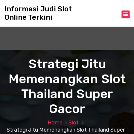
S
Informasi Judi Slot
k
Online Terkini
i
p
t
o
c
o
n
Strategi Jitu
t
e
Memenangkan Slot
n
t
Thailand Super
Gacor
Home
Slot
Strategi Jitu Memenangkan Slot Thailand Super