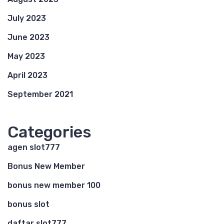
July 2023
June 2023
May 2023
April 2023
September 2021
Categories
agen slot777
Bonus New Member
bonus new member 100
bonus slot
daftar slot777