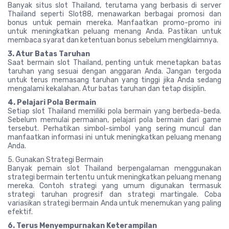
Banyak situs slot Thailand, terutama yang berbasis di server
Thailand seperti Slot88, menawarkan berbagai promosi dan
bonus untuk pemain mereka. Manfaatkan promo-promo ini
untuk meningkatkan peluang menang Anda. Pastikan untuk
membaca syarat dan ketentuan bonus sebelum mengklaimnya.
3. Atur Batas Taruhan
Saat bermain slot Thailand, penting untuk menetapkan batas
taruhan yang sesuai dengan anggaran Anda. Jangan tergoda
untuk terus memasang taruhan yang tinggi jika Anda sedang
mengalami kekalahan. Atur batas taruhan dan tetap disiplin.
4. Pelajari Pola Bermain
Setiap slot Thailand memiliki pola bermain yang berbeda-beda.
Sebelum memulai permainan, pelajari pola bermain dari game
tersebut. Perhatikan simbol-simbol yang sering muncul dan
manfaatkan informasi ini untuk meningkatkan peluang menang
Anda.
5. Gunakan Strategi Bermain
Banyak pemain slot Thailand berpengalaman menggunakan
strategi bermain tertentu untuk meningkatkan peluang menang
mereka. Contoh strategi yang umum digunakan termasuk
strategi taruhan progresif dan strategi martingale. Coba
variasikan strategi bermain Anda untuk menemukan yang paling
efektif.
6. Terus Menyempurnakan Keterampilan