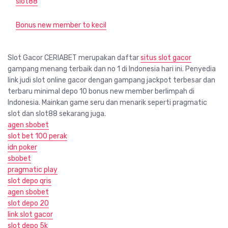
slot88
Bonus new member to kecil
Slot Gacor CERIABET merupakan daftar
situs slot gacor
gampang menang terbaik dan no 1 di Indonesia hari ini. Penyedia
link judi slot online gacor dengan gampang jackpot terbesar dan
terbaru minimal depo 10 bonus new member berlimpah di
Indonesia. Mainkan game seru dan menarik seperti pragmatic
slot dan slot88 sekarang juga.
agen sbobet
slot bet 100 perak
idn poker
sbobet
pragmatic play
slot depo qris
agen sbobet
slot depo 20
link slot gacor
slot depo 5k