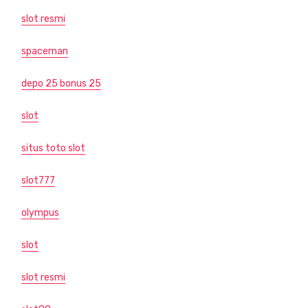
slot resmi
spaceman
depo 25 bonus 25
slot
situs toto slot
slot777
olympus
slot
slot resmi