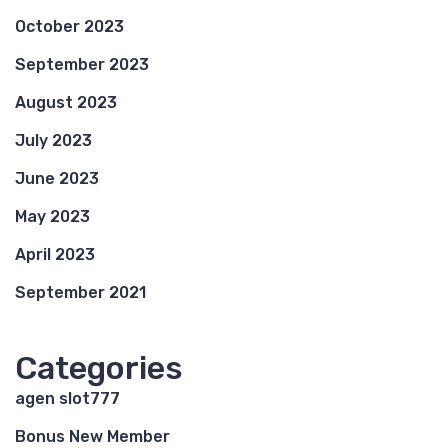
October 2023
September 2023
August 2023
July 2023
June 2023
May 2023
April 2023
September 2021
Categories
agen slot777
Bonus New Member