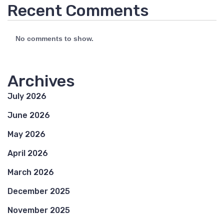
Recent Comments
No comments to show.
Archives
July 2026
June 2026
May 2026
April 2026
March 2026
December 2025
November 2025