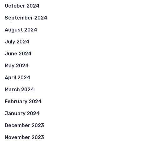
October 2024
September 2024
August 2024
July 2024
June 2024
May 2024
April 2024
March 2024
February 2024
January 2024
December 2023
November 2023