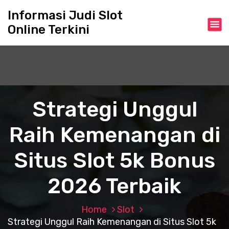
S
Informasi Judi Slot
k
Online Terkini
i
p
t
o
c
o
n
Strategi Unggul
t
e
Raih Kemenangan di
n
t
Situs Slot 5k Bonus
2026 Terbaik
Home
Slot
Strategi Unggul Raih Kemenangan di Situs Slot 5k