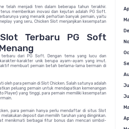
ine telah menjadi tren dalam beberapa tahun terakhir.
Ap
terus memberikan inovasi dan kejutan adalah PG Soft.
erbarunya yang menarik perhatian banyak pemain, yaitu
Ma
meplay yang seru, Chicken Slot menjanjikan kesempatan
D
Slot Terbaru PG Soft
N
 Menang
Oc
 terbaru dari PG Soft. Dengan tema yang lucu dan
karakter-karakter unik berupa ayam-ayam yang imut.
S
atraktif membuat pemain betah berlama-lama bermain di
Au
i oleh para pemain di Slot Chicken. Salah satunya adalah
Ju
gkatkan peluang pemain untuk mendapatkan kemenangan
 to Player) yang tinggi, para pemain memiliki kesempatan
Ju
rmain.
Ma
cken, para pemain hanya perlu mendaftar di situs Slot
t melakukan deposit dan memilih taruhan yang diinginkan.
Ap
t menikmati berbagai fitur bonus dan mencari simbol-