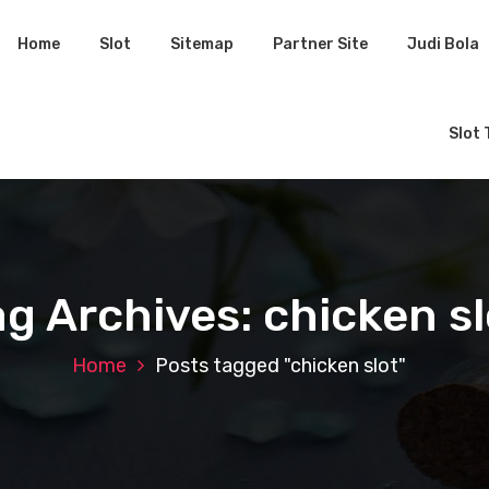
Home
Slot
Sitemap
Partner Site
Judi Bola
Slot 
ag Archives: chicken sl
Home
Posts tagged "chicken slot"