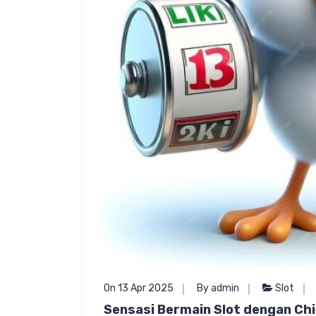
On 13 Apr 2025
By admin
Slot
Sensasi Bermain Slot dengan Chi