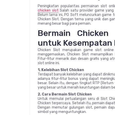
Peningkatan popularitas permainan slot onl
chicken slot
Salah satu provider game yang 
Belum lama ini, PG Soft meluncurkan game t
Chicken Slot. Dengan tema yang unik dan ga
menang besar bagi para pemain.
Bermain Chicken 
untuk Kesempatan
Chicken Slot merupakan game slot online
menggemaskan, Chicken Slot menampilkan 
Fitur-fitur menarik dan desain grafis yang 
slot online ini.
1. Kelebihan Slot Chicken
Terdapat banyak kelebihan yang dapat dinikmat
adanya fitur-fitur bonus yang dapat menin
besar. Selain itu, dengan tingkat RTP (Return
yang besar untuk meraih keuntungan dalam be
2. Cara Bermain Slot Chicken
Untuk memulai petualangan seru di Slot Chi
Chicken terpercaya. Setelah itu, pemain dapa
Dengan memutar gulungan slot, pemain dapa
simbol yang menguntungkan.