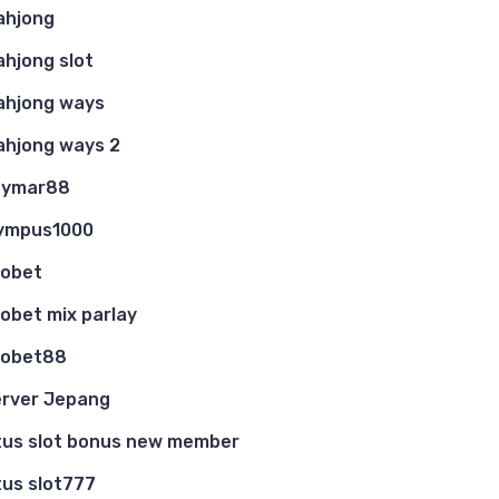
ahjong
hjong slot
hjong ways
hjong ways 2
eymar88
ympus1000
obet
obet mix parlay
bobet88
rver Jepang
tus slot bonus new member
tus slot777