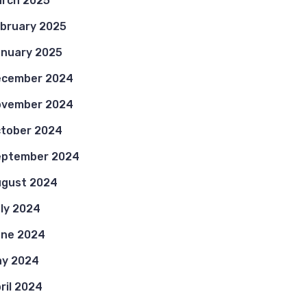
rch 2025
bruary 2025
nuary 2025
ecember 2024
ovember 2024
tober 2024
eptember 2024
gust 2024
ly 2024
ne 2024
y 2024
ril 2024