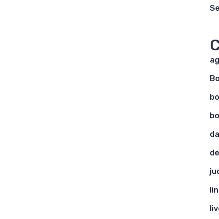
Se
C
ag
B
bo
bo
da
de
ju
li
li