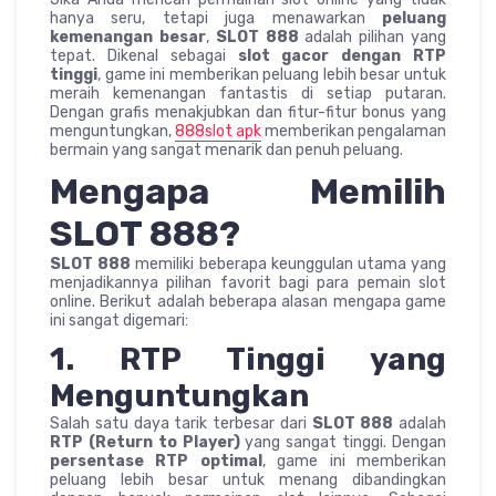
hanya seru, tetapi juga menawarkan
peluang
kemenangan besar
,
SLOT 888
adalah pilihan yang
tepat. Dikenal sebagai
slot gacor dengan RTP
tinggi
, game ini memberikan peluang lebih besar untuk
meraih kemenangan fantastis di setiap putaran.
Dengan grafis menakjubkan dan fitur-fitur bonus yang
menguntungkan,
888slot apk
memberikan pengalaman
bermain yang sangat menarik dan penuh peluang.
Mengapa Memilih
SLOT 888?
SLOT 888
memiliki beberapa keunggulan utama yang
menjadikannya pilihan favorit bagi para pemain slot
online. Berikut adalah beberapa alasan mengapa game
ini sangat digemari:
1. RTP Tinggi yang
Menguntungkan
Salah satu daya tarik terbesar dari
SLOT 888
adalah
RTP (Return to Player)
yang sangat tinggi. Dengan
persentase RTP optimal
, game ini memberikan
peluang lebih besar untuk menang dibandingkan