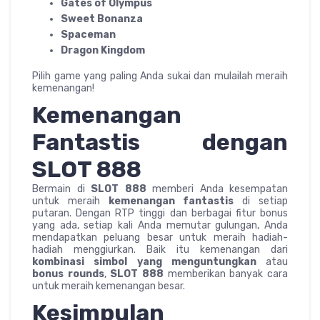
Gates of Olympus
Sweet Bonanza
Spaceman
Dragon Kingdom
Pilih game yang paling Anda sukai dan mulailah meraih
kemenangan!
Kemenangan
Fantastis dengan
SLOT 888
Bermain di
SLOT 888
memberi Anda kesempatan
untuk meraih
kemenangan fantastis
di setiap
putaran. Dengan RTP tinggi dan berbagai fitur bonus
yang ada, setiap kali Anda memutar gulungan, Anda
mendapatkan peluang besar untuk meraih hadiah-
hadiah menggiurkan. Baik itu kemenangan dari
kombinasi simbol yang menguntungkan
atau
bonus rounds
,
SLOT 888
memberikan banyak cara
untuk meraih kemenangan besar.
Kesimpulan