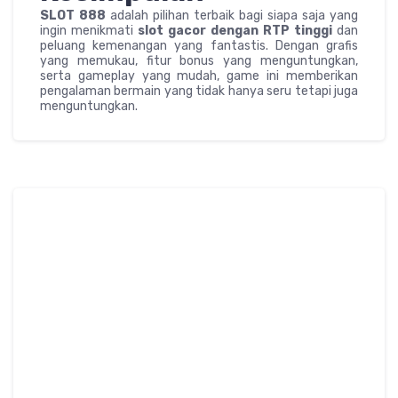
SLOT 888
adalah pilihan terbaik bagi siapa saja yang
ingin menikmati
slot gacor dengan RTP tinggi
dan
peluang kemenangan yang fantastis. Dengan grafis
yang memukau, fitur bonus yang menguntungkan,
serta gameplay yang mudah, game ini memberikan
pengalaman bermain yang tidak hanya seru tetapi juga
menguntungkan.