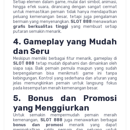
Setiap elemen dalam game, mulai dari simbol, animasi,
hingga efek suara, dirancang dengan sangat cermat
untuk memastikan pemain tidak hanya mendapatkan
peluang kemenangan besar, tetapi juga pengalaman
bermain yang menyenangkan.
SLOT 888
menawarkan
grafis berkualitas tinggi
yang membuat setiap
putaran semakin menarik.
4. Gameplay yang Mudah
dan Seru
Meskipun memiliki berbagai fitur menarik, gameplay di
SLOT 888
tetap mudah dipahami dan dimainkan oleh
siapa saja. Baik pemain pemula maupun yang sudah
berpengalaman bisa menikmati game ini tanpa
kebingungan. Kontrol yang sederhana dan aturan yang
jelas memungkinkan pemain untuk langsung fokus
pada kesempatan meraih kemenangan besar.
5. Bonus dan Promosi
yang Menggiurkan
Untuk semakin mempermudah pemain meraih
kemenangan,
SLOT 888
juga menawarkan berbagai
bonus dan promosi
menarik yang dapat
meningkatkan saldo pemain dan peluang untuk