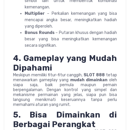
simbol lain untuk membentuk kombinasi
kemenangan.
Multiplier
– Perkalian kemenangan yang bisa
mencapai angka besar, meningkatkan hadiah
yang diperoleh.
Bonus Rounds
– Putaran khusus dengan hadiah
besar yang bisa meningkatkan kemenangan
secara signifikan.
4. Gameplay yang Mudah
Dipahami
Meskipun memiliki fitur-fitur canggih,
SLOT 888
tetap
menawarkan gameplay yang
mudah dimainkan
oleh
siapa saja, baik pemula maupun pemain
berpengalaman. Dengan kontrol yang simpel dan
mekanisme permainan yang jelas, siapa pun bisa
langsung menikmati keseruannya tanpa perlu
memahami aturan yang rumit.
5. Bisa Dimainkan di
Berbagai Perangkat