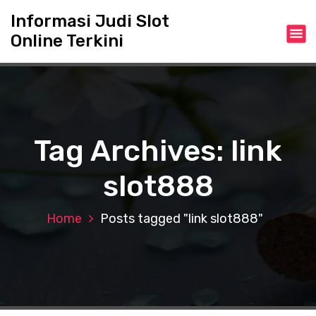
S
Informasi Judi Slot
k
Online Terkini
i
p
t
o
c
o
n
Tag Archives: link
t
e
slot888
n
t
Home
Posts tagged "link slot888"