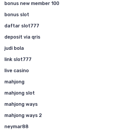
bonus new member 100
bonus slot
daftar slot777
deposit via qris
judi bola
link slot777
live casino
mahjong
mahjong slot
mahjong ways
mahjong ways 2
neymar88