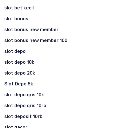
slot bet kecil
slot bonus
slot bonus new member
slot bonus new member 100
slot depo
slot depo 10k
slot depo 20k
Slot Depo 5k
slot depo qris 10k
slot depo qris 10rb
slot deposit 10rb
slot gacor