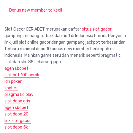
Bonus new member to kecil
Slot Gacor CERIABET merupakan daftar
situs slot gacor
gampang menang terbaik dan no 1 di Indonesia hari ini. Penyedia
link judi slot online gacor dengan gampang jackpot terbesar dan
terbaru minimal depo 10 bonus new member berlimpah di
Indonesia. Mainkan game seru dan menarik seperti pragmatic
slot dan slot88 sekarang juga.
agen sbobet
slot bet 100 perak
idn poker
sbobet
pragmatic play
slot depo qris
agen sbobet
slot depo 20
link slot gacor
slot depo 5k