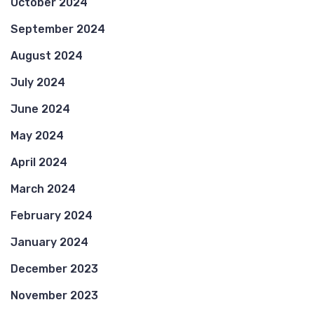
October 2024
September 2024
August 2024
July 2024
June 2024
May 2024
April 2024
March 2024
February 2024
January 2024
December 2023
November 2023