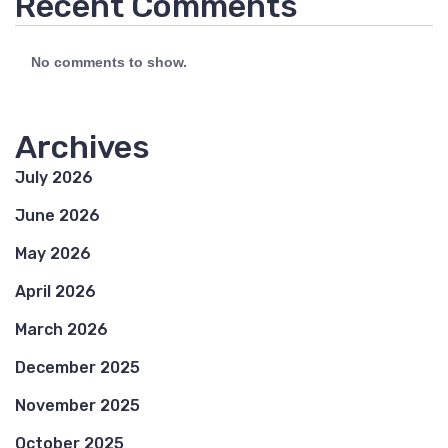
Recent Comments
No comments to show.
Archives
July 2026
June 2026
May 2026
April 2026
March 2026
December 2025
November 2025
October 2025