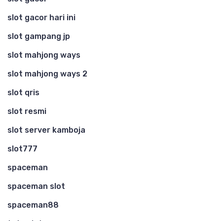
slot gacor hari ini
slot gampang jp
slot mahjong ways
slot mahjong ways 2
slot qris
slot resmi
slot server kamboja
slot777
spaceman
spaceman slot
spaceman88