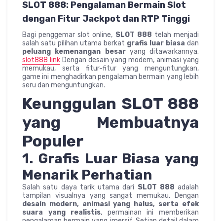
SLOT 888: Pengalaman Bermain Slot
dengan Fitur Jackpot dan RTP Tinggi
Bagi penggemar slot online,
SLOT 888
telah menjadi
salah satu pilihan utama berkat
grafis luar biasa
dan
peluang kemenangan besar
yang ditawarkannya.
slot888 link
Dengan desain yang modern, animasi yang
memukau, serta fitur-fitur yang menguntungkan,
game ini menghadirkan pengalaman bermain yang lebih
seru dan menguntungkan.
Keunggulan SLOT 888
yang Membuatnya
Populer
1. Grafis Luar Biasa yang
Menarik Perhatian
Salah satu daya tarik utama dari
SLOT 888
adalah
tampilan visualnya yang sangat memukau. Dengan
desain modern, animasi yang halus, serta efek
suara yang realistis
, permainan ini memberikan
pengalaman bermain yang imersif. Setiap detail dalam