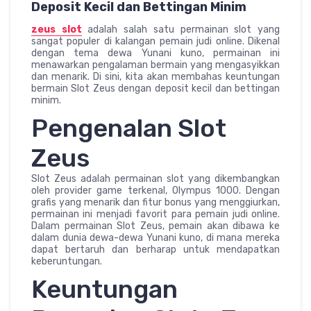
Deposit Kecil dan Bettingan Minim
zeus slot
adalah salah satu permainan slot yang
sangat populer di kalangan pemain judi online. Dikenal
dengan tema dewa Yunani kuno, permainan ini
menawarkan pengalaman bermain yang mengasyikkan
dan menarik. Di sini, kita akan membahas keuntungan
bermain Slot Zeus dengan deposit kecil dan bettingan
minim.
Pengenalan Slot
Zeus
Slot Zeus adalah permainan slot yang dikembangkan
oleh provider game terkenal, Olympus 1000. Dengan
grafis yang menarik dan fitur bonus yang menggiurkan,
permainan ini menjadi favorit para pemain judi online.
Dalam permainan Slot Zeus, pemain akan dibawa ke
dalam dunia dewa-dewa Yunani kuno, di mana mereka
dapat bertaruh dan berharap untuk mendapatkan
keberuntungan.
Keuntungan