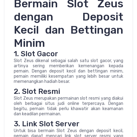
Bermain Slot Zeus
dengan Deposit
Kecil dan Bettingan
Minim
1. Slot Gacor
Slot Zeus dikenal sebagai salah satu slot gacor, yang
artinya sering memberikan kemenangan kepada
pemain. Dengan deposit kecil dan bettingan minim,
pemain memiliki kesempatan yang lebih besar untuk
memenangkan hadiah besar.
2. Slot Resmi
Slot Zeus merupakan permainan slot resmi yang diakui
oleh berbagai situs judi online terpercaya. Dengan
begitu, pemain tidak perlu khawatir akan keamanan
dan keadilan permainan.
3. Link Slot Server
Untuk bisa bermain Slot Zeus dengan deposit kecil,
pemain dapat mencari link slot server resmi yang