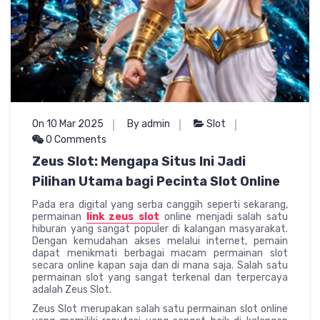
On 10 Mar 2025
By admin
Slot
0 Comments
Zeus Slot: Mengapa Situs Ini Jadi
Pilihan Utama bagi Pecinta Slot Online
Pada era digital yang serba canggih seperti sekarang,
permainan
link zeus slot
online menjadi salah satu
hiburan yang sangat populer di kalangan masyarakat.
Dengan kemudahan akses melalui internet, pemain
dapat menikmati berbagai macam permainan slot
secara online kapan saja dan di mana saja. Salah satu
permainan slot yang sangat terkenal dan terpercaya
adalah Zeus Slot.
Zeus Slot merupakan salah satu permainan slot online