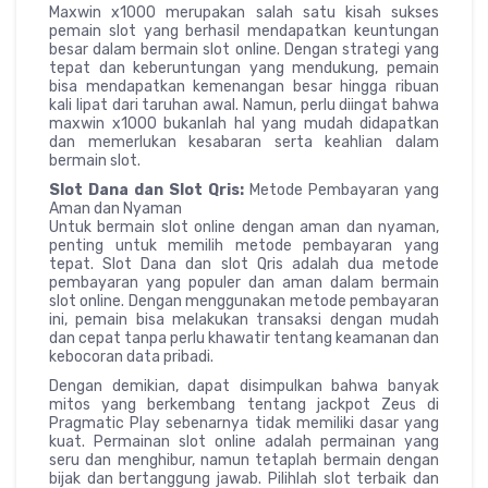
Maxwin x1000 merupakan salah satu kisah sukses
pemain slot yang berhasil mendapatkan keuntungan
besar dalam bermain slot online. Dengan strategi yang
tepat dan keberuntungan yang mendukung, pemain
bisa mendapatkan kemenangan besar hingga ribuan
kali lipat dari taruhan awal. Namun, perlu diingat bahwa
maxwin x1000 bukanlah hal yang mudah didapatkan
dan memerlukan kesabaran serta keahlian dalam
bermain slot.
Slot Dana dan Slot Qris:
Metode Pembayaran yang
Aman dan Nyaman
Untuk bermain slot online dengan aman dan nyaman,
penting untuk memilih metode pembayaran yang
tepat. Slot Dana dan slot Qris adalah dua metode
pembayaran yang populer dan aman dalam bermain
slot online. Dengan menggunakan metode pembayaran
ini, pemain bisa melakukan transaksi dengan mudah
dan cepat tanpa perlu khawatir tentang keamanan dan
kebocoran data pribadi.
Dengan demikian, dapat disimpulkan bahwa banyak
mitos yang berkembang tentang jackpot Zeus di
Pragmatic Play sebenarnya tidak memiliki dasar yang
kuat. Permainan slot online adalah permainan yang
seru dan menghibur, namun tetaplah bermain dengan
bijak dan bertanggung jawab. Pilihlah slot terbaik dan