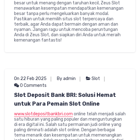
besar untuk menang dengan taruhan kecil, Zeus Slot
menawarkan kesempatan mendapatkan kemenangan
besar tanpa perlu mengeluarkan banyak modal.
Pastikan untuk memilih situs slot terpercaya dan
terbaik, agar Anda dapat bermain dengan aman dan
nyaman. Jangan ragu untuk mencoba peruntungan
Anda di Zeus Slot, dan siapkan diri Anda untuk meraih
kemenangan fantastis!
On 22 Feb 2025
By admin
Slot
0 Comments
Slot Deposit Bank BRI: Solusi Hemat
untuk Para Pemain Slot Online
www.slotdepositbankbri.com
online telah menjadi salah
satu hiburan yang paling populer dan menguntungkan
di era digital ini. Salah satu permainan judi online yang
paling diminati adalah slot online. Dengan berbagai
tema menarik dan kesempatan untuk memenangkan