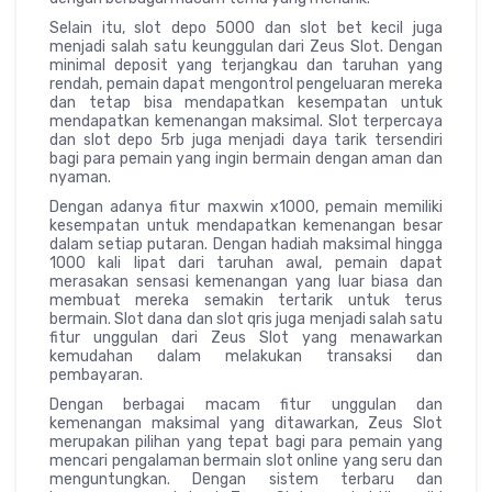
Selain itu, slot depo 5000 dan slot bet kecil juga
menjadi salah satu keunggulan dari Zeus Slot. Dengan
minimal deposit yang terjangkau dan taruhan yang
rendah, pemain dapat mengontrol pengeluaran mereka
dan tetap bisa mendapatkan kesempatan untuk
mendapatkan kemenangan maksimal. Slot terpercaya
dan slot depo 5rb juga menjadi daya tarik tersendiri
bagi para pemain yang ingin bermain dengan aman dan
nyaman.
Dengan adanya fitur maxwin x1000, pemain memiliki
kesempatan untuk mendapatkan kemenangan besar
dalam setiap putaran. Dengan hadiah maksimal hingga
1000 kali lipat dari taruhan awal, pemain dapat
merasakan sensasi kemenangan yang luar biasa dan
membuat mereka semakin tertarik untuk terus
bermain. Slot dana dan slot qris juga menjadi salah satu
fitur unggulan dari Zeus Slot yang menawarkan
kemudahan dalam melakukan transaksi dan
pembayaran.
Dengan berbagai macam fitur unggulan dan
kemenangan maksimal yang ditawarkan, Zeus Slot
merupakan pilihan yang tepat bagi para pemain yang
mencari pengalaman bermain slot online yang seru dan
menguntungkan. Dengan sistem terbaru dan