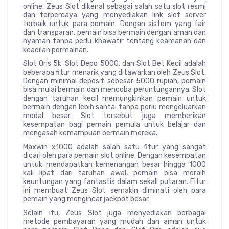
online. Zeus Slot dikenal sebagai salah satu slot resmi
dan terpercaya yang menyediakan link slot server
terbaik untuk para pemain. Dengan sistem yang fair
dan transparan, pemain bisa bermain dengan aman dan
nyaman tanpa perlu khawatir tentang keamanan dan
keadilan permainan.
Slot Qris 5k, Slot Depo 5000, dan Slot Bet Kecil adalah
beberapa fitur menarik yang ditawarkan oleh Zeus Slot.
Dengan minimal deposit sebesar 5000 rupiah, pemain
bisa mulai bermain dan mencoba peruntungannya. Slot
dengan taruhan kecil memungkinkan pemain untuk
bermain dengan lebih santai tanpa perlu mengeluarkan
modal besar. Slot tersebut juga memberikan
kesempatan bagi pemain pemula untuk belajar dan
mengasah kemampuan bermain mereka.
Maxwin x1000 adalah salah satu fitur yang sangat
dicari oleh para pemain slot online. Dengan kesempatan
untuk mendapatkan kemenangan besar hingga 1000
kali lipat dari taruhan awal, pemain bisa meraih
keuntungan yang fantastis dalam sekali putaran. Fitur
ini membuat Zeus Slot semakin diminati oleh para
pemain yang mengincar jackpot besar.
Selain itu, Zeus Slot juga menyediakan berbagai
metode pembayaran yang mudah dan aman untuk