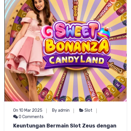
On 10 Mar 2025
By admin
Slot
0 Comments
Keuntungan Bermain Slot Zeus dengan