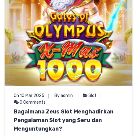
On 10 Mar 2025
By admin
Slot
0 Comments
Bagaimana Zeus Slot Menghadirkan
Pengalaman Slot yang Seru dan
Menguntungkan?