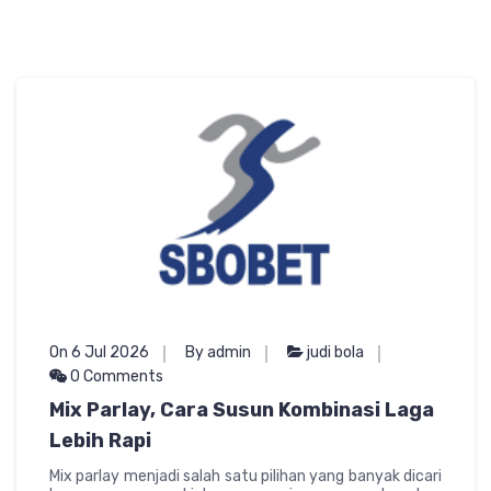
On 6 Jul 2026
By admin
judi bola
0 Comments
Mix Parlay, Cara Susun Kombinasi Laga
Lebih Rapi
Mix parlay menjadi salah satu pilihan yang banyak dicari