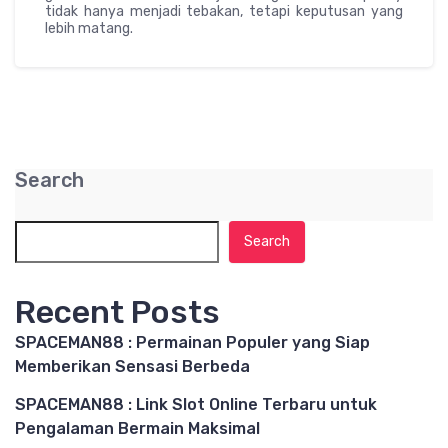
tidak hanya menjadi tebakan, tetapi keputusan yang
lebih matang.
Search
Search
Recent Posts
SPACEMAN88 : Permainan Populer yang Siap
Memberikan Sensasi Berbeda
SPACEMAN88 : Link Slot Online Terbaru untuk
Pengalaman Bermain Maksimal