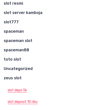
slot resmi
slot server kamboja
slot777
spaceman
spaceman slot
spaceman88
toto slot
Uncategorized
zeus slot
slot depo 5k
slot deposit 10 ribu