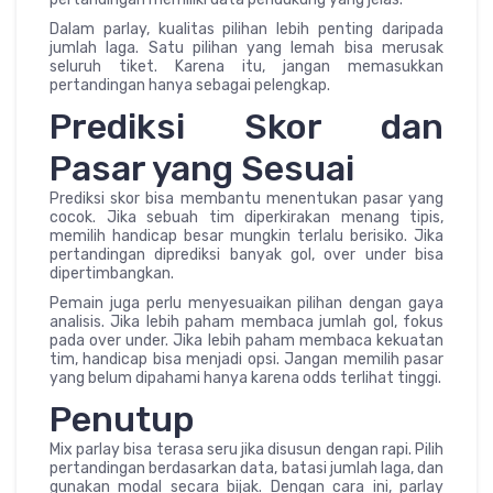
Dalam parlay, kualitas pilihan lebih penting daripada
jumlah laga. Satu pilihan yang lemah bisa merusak
seluruh tiket. Karena itu, jangan memasukkan
pertandingan hanya sebagai pelengkap.
Prediksi Skor dan
Pasar yang Sesuai
Prediksi skor bisa membantu menentukan pasar yang
cocok. Jika sebuah tim diperkirakan menang tipis,
memilih handicap besar mungkin terlalu berisiko. Jika
pertandingan diprediksi banyak gol, over under bisa
dipertimbangkan.
Pemain juga perlu menyesuaikan pilihan dengan gaya
analisis. Jika lebih paham membaca jumlah gol, fokus
pada over under. Jika lebih paham membaca kekuatan
tim, handicap bisa menjadi opsi. Jangan memilih pasar
yang belum dipahami hanya karena odds terlihat tinggi.
Penutup
Mix parlay bisa terasa seru jika disusun dengan rapi. Pilih
pertandingan berdasarkan data, batasi jumlah laga, dan
gunakan modal secara bijak. Dengan cara ini, parlay