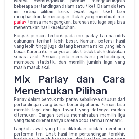
karena memungkinkan pemain menggabungkan
beberapa pertandingan dalam satu tiket. Dalam sistem
ini, setiap pilihan harus tepat agar tiket bisa
menghasilkan kemenangan. Itulah yang membuat mix
parlay
terasa menegangkan, karena satu laga saja bisa
menentukan hasil keseluruhan.
Banyak pemain tertarik pada mix parlay karena odds
gabungan terlihat lebih besar. Namun, potensi hasil
yang lebih tinggi juga datang bersama risiko yang lebih
besar. Karena itu, menyusun tiket tidak boleh dilakukan
secara asal. Pemain perlu memahami pertandingan,
membaca statistik, dan memilih jumlah laga yang
masih masuk akal.
Mix Parlay dan Cara
Menentukan Pilihan
Parlay dalam bentuk mix parlay sebaiknya disusun dari
pertandingan yang benar-benar dipahami. Pemain bisa
memilih laga dari liga favorit yang datanya mudah
ditemukan. Jangan terlalu memaksakan memilih liga
yang tidak dikenal hanya karena odds terlihat menarik.
Langkah awal yang bisa dilakukan adalah membaca
performa tim. Lihat hasil lima pertandingan terakhir,