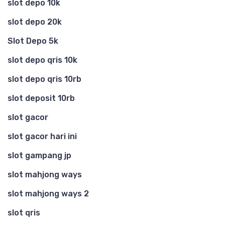
slot depo 10k
slot depo 20k
Slot Depo 5k
slot depo qris 10k
slot depo qris 10rb
slot deposit 10rb
slot gacor
slot gacor hari ini
slot gampang jp
slot mahjong ways
slot mahjong ways 2
slot qris