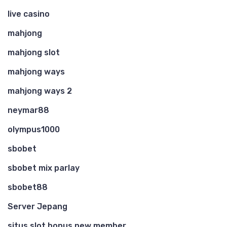
live casino
mahjong
mahjong slot
mahjong ways
mahjong ways 2
neymar88
olympus1000
sbobet
sbobet mix parlay
sbobet88
Server Jepang
situs slot bonus new member