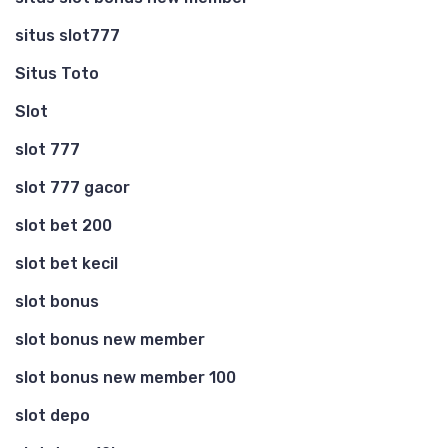
situs slot777
Situs Toto
Slot
slot 777
slot 777 gacor
slot bet 200
slot bet kecil
slot bonus
slot bonus new member
slot bonus new member 100
slot depo