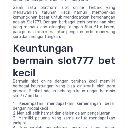
Salah satu platform slot online terbaik yang
menawarkan taruhan kecil namun memberikan
kemungkinan besar untuk mendapatkan kemenangan
adalah Slot777. Dengan berbagai jenis permainan slot
yang menarik dan dilengkapi dengan fitur-fitur keren,
para pemain bisa merasakan pengalaman bermain yang
seru dan menguntungkan.
Keuntungan
bermain slot777 bet
kecil
Bermain slot online dengan taruhan kecil memiliki
berbagai keuntungan yang bisa dinikmati oleh para
pemain. Berikut adalah beberapa keuntungan bermain
slot777 bet kecil:
1. Kesempatan mendapatkan kemenangan besar
dengan modal kecil
2. Menjadi lebih hemat dan efisien dalam pengeluaran
3. Memiliki peluang yang sama untuk mendapatkan
jackpot
4. Memperoleh pengalaman bermain tanpa harus