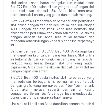
slot online tanpa harus mengeluarkan modal besar,
Slot777 Bet 400 adalah pilihan yang tepat. Dengan slot
bet kecil dan deposit 5k, Anda bisa menikmati
permainan slot online yang gacor dan mudah menang.
Slot777 Bet 400 menawarkan berbagai jenis permainan
slot online dengan taruhan kecil mulai dari 100 hingga
400. Dengan taruhan kecil, Anda bisa bermain slot
online tanpa perlu khawatir kehabisan modal. Selain itu,
dengan deposit 5k, Anda bisa mulai bermain dan
mencoba keberuntungan Anda di slot online terpercaya
ini.
Dengan bermain di Slot777 Bet 400, Anda juga bisa
mendapatkan keuntungan yang luar biasa. Slot online
ini terkenal dengan kemungkinan gampang menang dan
jackpot yang besar. Dengan slot qris yang mudah
digunakan, Anda bisa melakukan deposit dan withdraw
dengan cepat dan aman.
Slot777 Bet 400 adalah situs slot terpercaya yang
menyediakan berbagai jenis permainan slot terbaik.
Dengan grafis yang memukau dan fitur-fitur menarik,
Anda akan merasa seperti bermain di kasino
sungguhan. Selain itu, Anda juga bisa mendapatkan
bonus dan promo menarik setiap harinya.
Link slot bet kecil bisa Anda dapatkan dengan mudah di