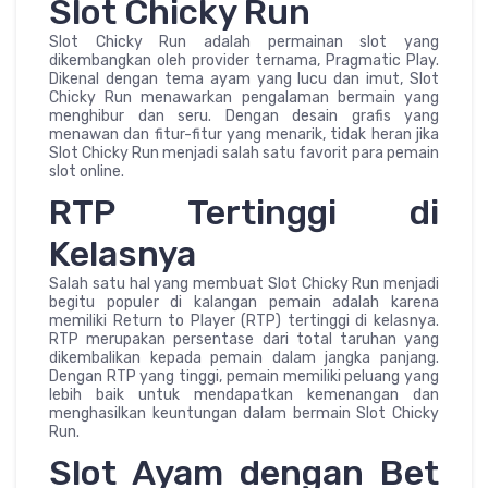
Slot Chicky Run
Slot Chicky Run adalah permainan slot yang
dikembangkan oleh provider ternama, Pragmatic Play.
Dikenal dengan tema ayam yang lucu dan imut, Slot
Chicky Run menawarkan pengalaman bermain yang
menghibur dan seru. Dengan desain grafis yang
menawan dan fitur-fitur yang menarik, tidak heran jika
Slot Chicky Run menjadi salah satu favorit para pemain
slot online.
RTP Tertinggi di
Kelasnya
Salah satu hal yang membuat Slot Chicky Run menjadi
begitu populer di kalangan pemain adalah karena
memiliki Return to Player (RTP) tertinggi di kelasnya.
RTP merupakan persentase dari total taruhan yang
dikembalikan kepada pemain dalam jangka panjang.
Dengan RTP yang tinggi, pemain memiliki peluang yang
lebih baik untuk mendapatkan kemenangan dan
menghasilkan keuntungan dalam bermain Slot Chicky
Run.
Slot Ayam dengan Bet