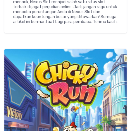
menarik, Nexus Slot menjadi salah satu situs slot
terbaik di jagat perjudian online. Jadi, jangan ragu untuk
mencoba peruntungan Anda di Nexus Slot dan
dapatkan keuntungan besar yang ditawarkan! Semoga
artikel ini bermanfaat bagi para pembaca. Terima kasih.