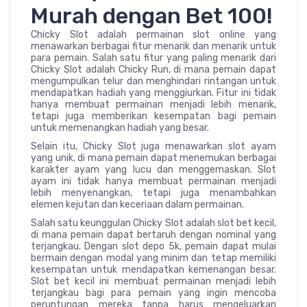
Murah dengan Bet 100!
Chicky Slot adalah permainan slot online yang
menawarkan berbagai fitur menarik dan menarik untuk
para pemain. Salah satu fitur yang paling menarik dari
Chicky Slot adalah Chicky Run, di mana pemain dapat
mengumpulkan telur dan menghindari rintangan untuk
mendapatkan hadiah yang menggiurkan. Fitur ini tidak
hanya membuat permainan menjadi lebih menarik,
tetapi juga memberikan kesempatan bagi pemain
untuk memenangkan hadiah yang besar.
Selain itu, Chicky Slot juga menawarkan slot ayam
yang unik, di mana pemain dapat menemukan berbagai
karakter ayam yang lucu dan menggemaskan. Slot
ayam ini tidak hanya membuat permainan menjadi
lebih menyenangkan, tetapi juga menambahkan
elemen kejutan dan keceriaan dalam permainan.
Salah satu keunggulan Chicky Slot adalah slot bet kecil,
di mana pemain dapat bertaruh dengan nominal yang
terjangkau. Dengan slot depo 5k, pemain dapat mulai
bermain dengan modal yang minim dan tetap memiliki
kesempatan untuk mendapatkan kemenangan besar.
Slot bet kecil ini membuat permainan menjadi lebih
terjangkau bagi para pemain yang ingin mencoba
peruntungan mereka tanpa harus mengeluarkan