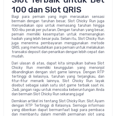
100 dan Slot QRIS
Bagi para pemain yang ingin merasakan sensasi
bermain dengan taruhan besar, Slot Chicky Run juga
menyediakan opsi untuk memasang taruhan hingga
100 ribu perak per putaran. Dengan taruhan yang besar,
pemain memiliki kesempatan untuk memenangkan
hadiah yang lebih besar pula. Selain itu, Slot Chicky Run
juga menerima pembayaran menggunakan metode
QRIS, yang memudahkan para pemain untuk melakukan
transaksi deposit dan penarikan dengan lebih cepat dan
mudah.
Dari ulasan di atas, dapat kita simpulkan bahwa Slot
Chicky Run memiliki keunggulan yang menonjol
dibandingkan dengan slot game lainnya. Dengan RTP
tertinggi di kelasnya, taruhan yang terjangkau, dan
fitur-fitur menarik lainnya, Slot Chicky Run layak
disebut sebagai salah satu slot game terbaik saat ini.
Jadi, jangan ragu untuk mencoba keberuntungan Anda
dan bermain Slot Chicky Run sekarang juga!
Demikian artikel ini tentang Slot Chicky Run: Slot Ayam
dengan RTP Tertinggi di Kelasnya. Semoga informasi
yang diberikan dapat bermanfaat bagi para pembaca
dan membantu dalam memilih permainan slot yang