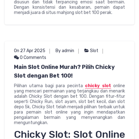
disusun dan tidak terpancing emosi saat bermain.
Dengan konsistensi dan kesabaran, pemain dapat
menjadi juara di situs mahjong slot bet 100 perak.
On 27 Apr 2025
By admin
Slot
0 Comments
Main Slot Online Murah? Pilih Chicky
Slot dengan Bet 100!
Pilihan utama bagi para pecinta
chicky slot
online
yang mencari permainan yang terjangkau dan menarik
adalah Chicky Slot dengan bet 100. Dengan fitur-fitur
seperti Chicky Run, slot ayam, slot bet kecil, dan slot
depo 5k, Chicky Slot telah menjadi pilihan terbaik untuk
para pemain slot online yang ingin mendapatkan
pengalaman bermain yang menyenangkan dan
menguntungkan.
Chicky Slot: Slot Online