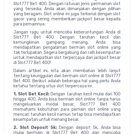
Slot777 Bet 400. Dengan ratusan jenis permainan slot
yang tersedia, Anda akan dimanjakan dengan pilihan
yang beragam. Slot online ini juga terkenal dengan slot
gacor yang sering memberikan jackpot besar kepada
para pemainnya.
Jangan ragu untuk mencoba keberuntungan Anda di
Slot777 Bet 400. Dengan taruhan kecil dan
kemungkinan gampang menang, Anda bisa
mendapatkan pengalaman bermain slot online yang
tak terlupakan. Segera bergabung dan raih kesempatan
untuk mendapatkan slot terpercaya dan jackpot besar
di Slot777 Bet 400!
Dalam artikel ini, kita akan membahas lebih lanjut
tentang keunggulan dari bermain slot online di Slot777
Bet 400. Berikut adalah beberapa hal yang perlu Anda
ketahui tentang situs slot terpercaya ini:
1. Slot Bet Kecil:
Dengan taruhan kecil mulai dari 100
hingga 400, Anda bisa bermain slot online tanpa harus
mengeluarkan modal besar. Slot777 Bet 400
memahami kebutuhan para pemain slot online yang
mencari taruhan kecil namun tetap bisa mendapatkan
kesempatan untuk menang besar.
2. Slot Deposit 5k:
Dengan deposit 5k, Anda bisa
mulai bermain di Slot777 Bet 400 dan mencoba