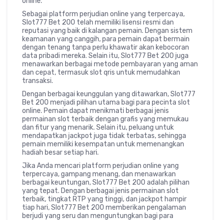
online.
Sebagai platform perjudian online yang terpercaya,
Slot777 Bet 200 telah memiliki lisensi resmi dan
reputasi yang baik di kalangan pemain. Dengan sistem
keamanan yang canggih, para pemain dapat bermain
dengan tenang tanpa perlu khawatir akan kebocoran
data pribadi mereka. Selain itu, Slot777 Bet 200 juga
menawarkan berbagai metode pembayaran yang aman
dan cepat, termasuk slot qris untuk memudahkan
transaksi.
Dengan berbagai keunggulan yang ditawarkan, Slot777
Bet 200 menjadi pilihan utama bagi para pecinta slot
online. Pemain dapat menikmati berbagai jenis
permainan slot terbaik dengan grafis yang memukau
dan fitur yang menarik. Selain itu, peluang untuk
mendapatkan jackpot juga tidak terbatas, sehingga
pemain memiliki kesempatan untuk memenangkan
hadiah besar setiap hari.
Jika Anda mencari platform perjudian online yang
terpercaya, gampang menang, dan menawarkan
berbagai keuntungan, Slot777 Bet 200 adalah pilihan
yang tepat. Dengan berbagai jenis permainan slot
terbaik, tingkat RTP yang tinggi, dan jackpot hampir
tiap hari, Slot777 Bet 200 memberikan pengalaman
berjudi yang seru dan menguntungkan bagi para