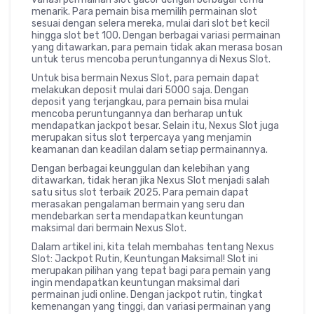
menarik. Para pemain bisa memilih permainan slot
sesuai dengan selera mereka, mulai dari slot bet kecil
hingga slot bet 100. Dengan berbagai variasi permainan
yang ditawarkan, para pemain tidak akan merasa bosan
untuk terus mencoba peruntungannya di Nexus Slot.
Untuk bisa bermain Nexus Slot, para pemain dapat
melakukan deposit mulai dari 5000 saja. Dengan
deposit yang terjangkau, para pemain bisa mulai
mencoba peruntungannya dan berharap untuk
mendapatkan jackpot besar. Selain itu, Nexus Slot juga
merupakan situs slot terpercaya yang menjamin
keamanan dan keadilan dalam setiap permainannya.
Dengan berbagai keunggulan dan kelebihan yang
ditawarkan, tidak heran jika Nexus Slot menjadi salah
satu situs slot terbaik 2025. Para pemain dapat
merasakan pengalaman bermain yang seru dan
mendebarkan serta mendapatkan keuntungan
maksimal dari bermain Nexus Slot.
Dalam artikel ini, kita telah membahas tentang Nexus
Slot: Jackpot Rutin, Keuntungan Maksimal! Slot ini
merupakan pilihan yang tepat bagi para pemain yang
ingin mendapatkan keuntungan maksimal dari
permainan judi online. Dengan jackpot rutin, tingkat
kemenangan yang tinggi, dan variasi permainan yang