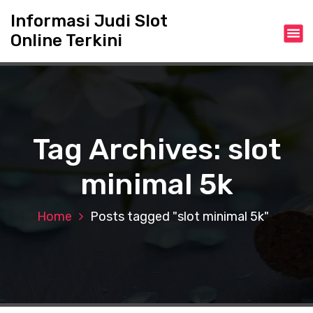
S
Informasi Judi Slot
k
Online Terkini
i
p
t
o
c
o
n
Tag Archives: slot
t
e
minimal 5k
n
t
Home
Posts tagged "slot minimal 5k"