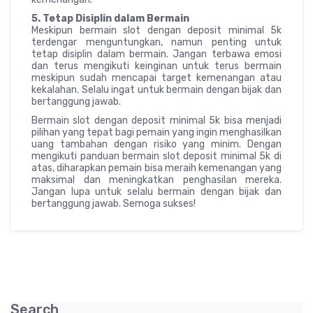
5. Tetap Disiplin dalam Bermain
Meskipun bermain slot dengan deposit minimal 5k
terdengar menguntungkan, namun penting untuk
tetap disiplin dalam bermain. Jangan terbawa emosi
dan terus mengikuti keinginan untuk terus bermain
meskipun sudah mencapai target kemenangan atau
kekalahan. Selalu ingat untuk bermain dengan bijak dan
bertanggung jawab.
Bermain slot dengan deposit minimal 5k bisa menjadi
pilihan yang tepat bagi pemain yang ingin menghasilkan
uang tambahan dengan risiko yang minim. Dengan
mengikuti panduan bermain slot deposit minimal 5k di
atas, diharapkan pemain bisa meraih kemenangan yang
maksimal dan meningkatkan penghasilan mereka.
Jangan lupa untuk selalu bermain dengan bijak dan
bertanggung jawab. Semoga sukses!
Search