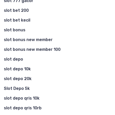
slot 777 gacor
slot bet 200
slot bet kecil
slot bonus
slot bonus new member
slot bonus new member 100
slot depo
slot depo 10k
slot depo 20k
Slot Depo 5k
slot depo qris 10k
slot depo qris 10rb