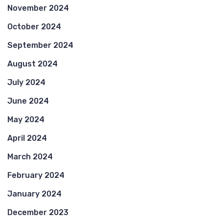
November 2024
October 2024
September 2024
August 2024
July 2024
June 2024
May 2024
April 2024
March 2024
February 2024
January 2024
December 2023