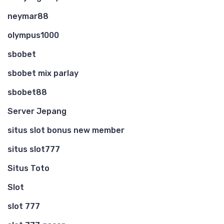
neymar88
olympus1000
sbobet
sbobet mix parlay
sbobet88
Server Jepang
situs slot bonus new member
situs slot777
Situs Toto
Slot
slot 777