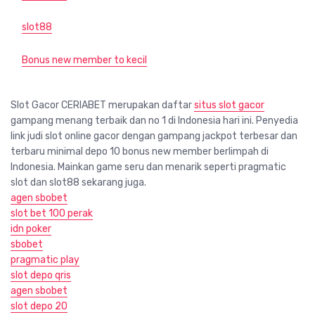
slot88
Bonus new member to kecil
Slot Gacor CERIABET merupakan daftar
situs slot gacor
gampang menang terbaik dan no 1 di Indonesia hari ini. Penyedia
link judi slot online gacor dengan gampang jackpot terbesar dan
terbaru minimal depo 10 bonus new member berlimpah di
Indonesia. Mainkan game seru dan menarik seperti pragmatic
slot dan slot88 sekarang juga.
agen sbobet
slot bet 100 perak
idn poker
sbobet
pragmatic play
slot depo qris
agen sbobet
slot depo 20