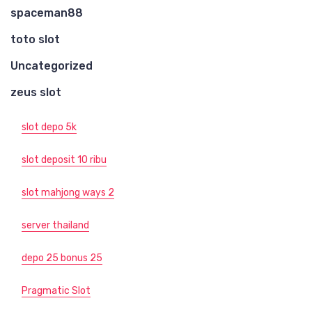
spaceman88
toto slot
Uncategorized
zeus slot
slot depo 5k
slot deposit 10 ribu
slot mahjong ways 2
server thailand
depo 25 bonus 25
Pragmatic Slot