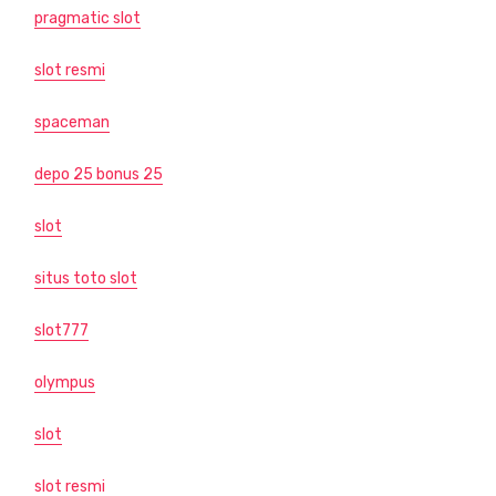
pragmatic slot
slot resmi
spaceman
depo 25 bonus 25
slot
situs toto slot
slot777
olympus
slot
slot resmi