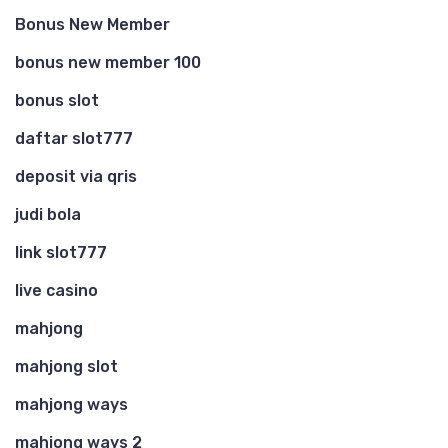
Bonus New Member
bonus new member 100
bonus slot
daftar slot777
deposit via qris
judi bola
link slot777
live casino
mahjong
mahjong slot
mahjong ways
mahjong ways 2