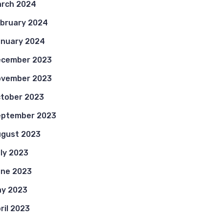
rch 2024
bruary 2024
nuary 2024
ecember 2023
ovember 2023
tober 2023
eptember 2023
gust 2023
ly 2023
ne 2023
y 2023
ril 2023