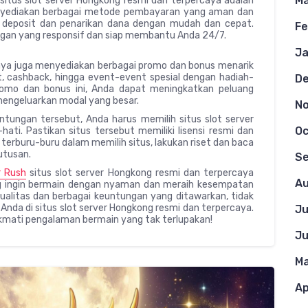
Ma
 situs slot server Hongkong resmi dan terpercaya adalah
enyediakan berbagai metode pembayaran yang aman dan
 deposit dan penarikan dana dengan mudah dan cepat.
Fe
langgan yang responsif dan siap membantu Anda 24/7.
Ja
caya juga menyediakan berbagai promo dan bonus menarik
t, cashback, hingga event-event spesial dengan hadiah-
D
omo dan bonus ini, Anda dapat meningkatkan peluang
engeluarkan modal yang besar.
N
tungan tersebut, Anda harus memilih situs slot server
Oc
ti. Pastikan situs tersebut memiliki lisensi resmi dan
 terburu-buru dalam memilih situs, lakukan riset dan baca
utusan.
S
r Rush
situs slot server Hongkong resmi dan terpercaya
Au
ng ingin bermain dengan nyaman dan meraih kesempatan
ualitas dan berbagai keuntungan yang ditawarkan, tidak
nda di situs slot server Hongkong resmi dan terpercaya.
Ju
kmati pengalaman bermain yang tak terlupakan!
Ju
Ma
Ap