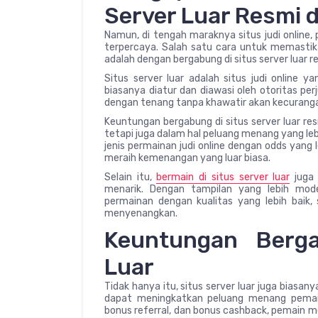
Server Luar Resmi 
Namun, di tengah maraknya situs judi online,
terpercaya. Salah satu cara untuk memasti
adalah dengan bergabung di situs server luar r
Situs server luar adalah situs judi online ya
biasanya diatur dan diawasi oleh otoritas pe
dengan tenang tanpa khawatir akan kecuranga
Keuntungan bergabung di situs server luar re
tetapi juga dalam hal peluang menang yang leb
jenis permainan judi online dengan odds yang
meraih kemenangan yang luar biasa.
Selain itu,
bermain di situs server luar
juga 
menarik. Dengan tampilan yang lebih mode
permainan dengan kualitas yang lebih baik
menyenangkan.
Keuntungan Berga
Luar
Tidak hanya itu, situs server luar juga bias
dapat meningkatkan peluang menang pemain.
bonus referral, dan bonus cashback, pemain 