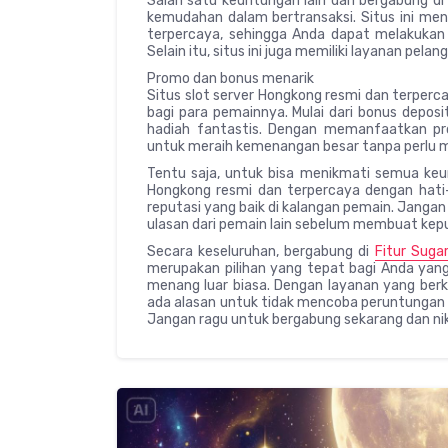
Salah satu keuntungan lain dari bergabung di
kemudahan dalam bertransaksi. Situs ini m
terpercaya, sehingga Anda dapat melakukan
Selain itu, situs ini juga memiliki layanan pe
Promo dan bonus menarik
Situs slot server Hongkong resmi dan terper
bagi para pemainnya. Mulai dari bonus deposi
hadiah fantastis. Dengan memanfaatkan pr
untuk meraih kemenangan besar tanpa perlu m
Tentu saja, untuk bisa menikmati semua keun
Hongkong resmi dan terpercaya dengan hati-ha
reputasi yang baik di kalangan pemain. Jangan
ulasan dari pemain lain sebelum membuat kep
Secara keseluruhan, bergabung di
Fitur Suga
merupakan pilihan yang tepat bagi Anda ya
menang luar biasa. Dengan layanan yang berk
ada alasan untuk tidak mencoba peruntungan A
Jangan ragu untuk bergabung sekarang dan ni