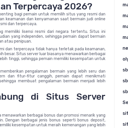
dan Terpercaya 2026?
m
 penting bagi pemain untuk memilih situs yang resmi dan
ma
kan keamanan dan kenyamanan saat bermain judi online
esmi dan terpercaya.
ma
ng memiliki lisensi resmi dari negara tertentu. Situs ini
rjudian yang independen, sehingga pemain dapat bermain
ma
n atau penipuan.
n
smi dan terpercaya tidak hanya terletak pada keamanan,
ih besar. Situs server luar biasanya menawarkan berbagai
 lebih tinggi, sehingga pemain memiliki kesempatan untuk
ol
sb
memberikan pengalaman bermain yang lebih seru dan
rn dan fitur-fitur canggih, pemain dapat menikmati
sb
, sehingga membuat pengalaman bermain menjadi lebih
s
bung di Situs Server
Se
si
anya menawarkan berbagai bonus dan promosi menarik yang
 Dengan berbagai jenis bonus seperti bonus deposit,
si
memiliki kesempatan untuk meraih kemenangan yang lebih