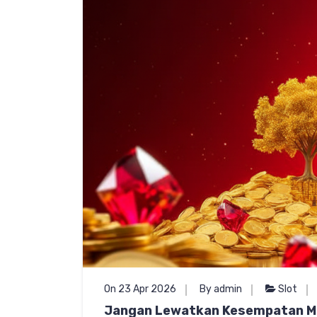
On 23 Apr 2026
By admin
Slot
Jangan Lewatkan Kesempatan Men