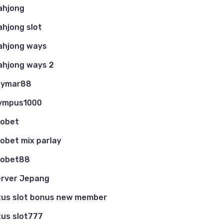
ahjong
hjong slot
hjong ways
hjong ways 2
eymar88
ympus1000
obet
obet mix parlay
bobet88
rver Jepang
tus slot bonus new member
tus slot777