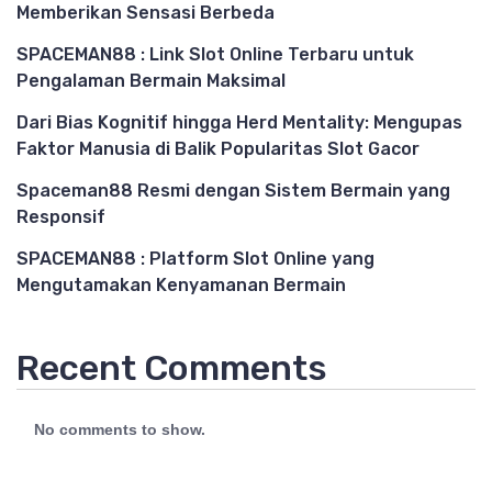
Memberikan Sensasi Berbeda
SPACEMAN88 : Link Slot Online Terbaru untuk
Pengalaman Bermain Maksimal
Dari Bias Kognitif hingga Herd Mentality: Mengupas
Faktor Manusia di Balik Popularitas Slot Gacor
Spaceman88 Resmi dengan Sistem Bermain yang
Responsif
SPACEMAN88 : Platform Slot Online yang
Mengutamakan Kenyamanan Bermain
Recent Comments
No comments to show.