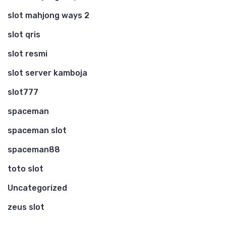
slot mahjong ways 2
slot qris
slot resmi
slot server kamboja
slot777
spaceman
spaceman slot
spaceman88
toto slot
Uncategorized
zeus slot