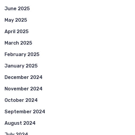
June 2025
May 2025
April 2025
March 2025
February 2025
January 2025
December 2024
November 2024
October 2024
September 2024
August 2024
July 2024