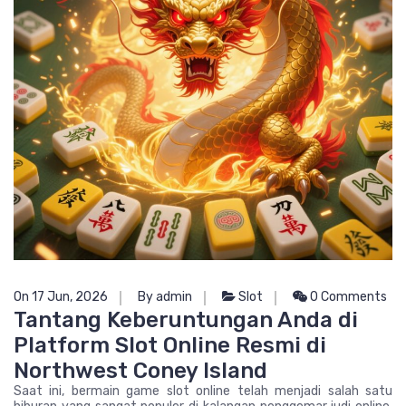
On 17 Jun, 2026
By admin
Slot
0 Comments
Tantang Keberuntungan Anda di
Platform Slot Online Resmi di
Northwest Coney Island
Saat ini, bermain game slot online telah menjadi salah satu