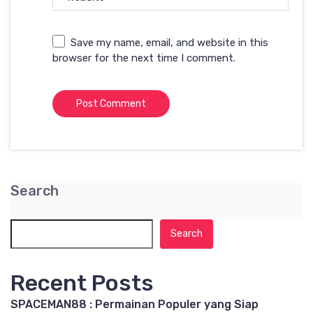
Save my name, email, and website in this
browser for the next time I comment.
Search
Search
Recent Posts
SPACEMAN88 : Permainan Populer yang Siap