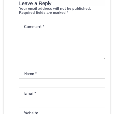
Leave a Reply
Your email address will not be published.
Required fields are marked
*
Comment
*
Name
*
Email
*
Website