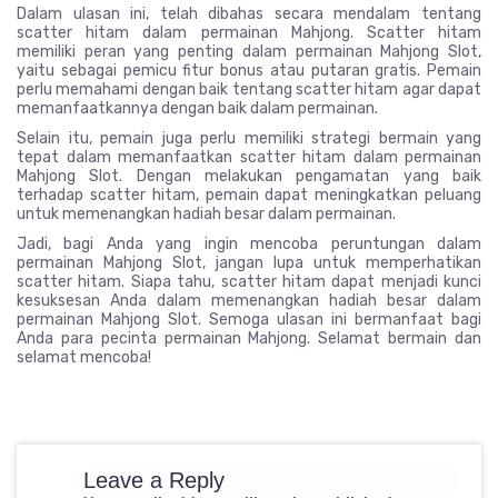
Dalam ulasan ini, telah dibahas secara mendalam tentang
scatter hitam dalam permainan Mahjong. Scatter hitam
memiliki peran yang penting dalam permainan Mahjong Slot,
yaitu sebagai pemicu fitur bonus atau putaran gratis. Pemain
perlu memahami dengan baik tentang scatter hitam agar dapat
memanfaatkannya dengan baik dalam permainan.
Selain itu, pemain juga perlu memiliki strategi bermain yang
tepat dalam memanfaatkan scatter hitam dalam permainan
Mahjong Slot. Dengan melakukan pengamatan yang baik
terhadap scatter hitam, pemain dapat meningkatkan peluang
untuk memenangkan hadiah besar dalam permainan.
Jadi, bagi Anda yang ingin mencoba peruntungan dalam
permainan Mahjong Slot, jangan lupa untuk memperhatikan
scatter hitam. Siapa tahu, scatter hitam dapat menjadi kunci
kesuksesan Anda dalam memenangkan hadiah besar dalam
permainan Mahjong Slot. Semoga ulasan ini bermanfaat bagi
Anda para pecinta permainan Mahjong. Selamat bermain dan
selamat mencoba!
Leave a Reply