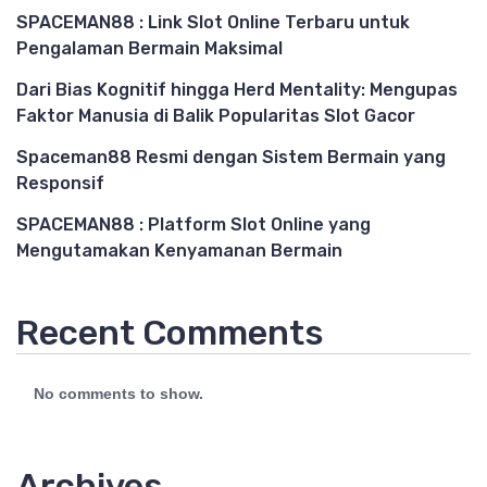
SPACEMAN88 : Link Slot Online Terbaru untuk
Pengalaman Bermain Maksimal
Dari Bias Kognitif hingga Herd Mentality: Mengupas
Faktor Manusia di Balik Popularitas Slot Gacor
Spaceman88 Resmi dengan Sistem Bermain yang
Responsif
SPACEMAN88 : Platform Slot Online yang
Mengutamakan Kenyamanan Bermain
Recent Comments
No comments to show.
Archives