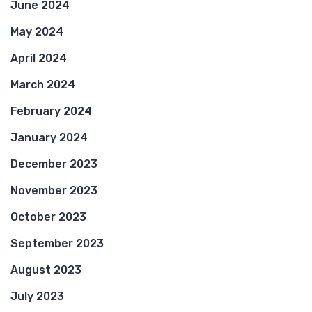
June 2024
May 2024
April 2024
March 2024
February 2024
January 2024
December 2023
November 2023
October 2023
September 2023
August 2023
July 2023