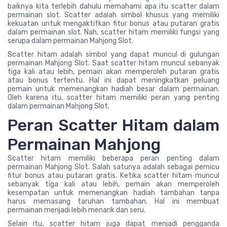
baiknya kita terlebih dahulu memahami apa itu scatter dalam
permainan slot. Scatter adalah simbol khusus yang memiliki
kekuatan untuk mengaktifkan fitur bonus atau putaran gratis
dalam permainan slot. Nah, scatter hitam memiliki fungsi yang
serupa dalam permainan Mahjong Slot.
Scatter hitam adalah simbol yang dapat muncul di gulungan
permainan Mahjong Slot. Saat scatter hitam muncul sebanyak
tiga kali atau lebih, pemain akan memperoleh putaran gratis
atau bonus tertentu. Hal ini dapat meningkatkan peluang
pemain untuk memenangkan hadiah besar dalam permainan.
Oleh karena itu, scatter hitam memiliki peran yang penting
dalam permainan Mahjong Slot.
Peran Scatter Hitam dalam
Permainan Mahjong
Scatter hitam memiliki beberapa peran penting dalam
permainan Mahjong Slot. Salah satunya adalah sebagai pemicu
fitur bonus atau putaran gratis. Ketika scatter hitam muncul
sebanyak tiga kali atau lebih, pemain akan memperoleh
kesempatan untuk memenangkan hadiah tambahan tanpa
harus memasang taruhan tambahan. Hal ini membuat
permainan menjadi lebih menarik dan seru.
Selain itu, scatter hitam juga dapat menjadi pengganda