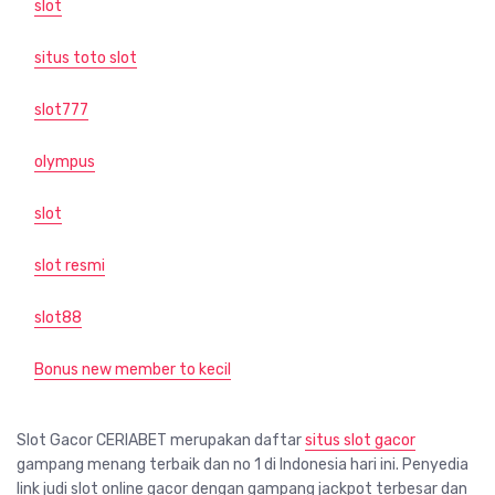
slot
situs toto slot
slot777
olympus
slot
slot resmi
slot88
Bonus new member to kecil
Slot Gacor CERIABET merupakan daftar
situs slot gacor
gampang menang terbaik dan no 1 di Indonesia hari ini. Penyedia
link judi slot online gacor dengan gampang jackpot terbesar dan