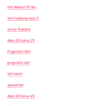
slot deposit 10 ribu
slot mahjong ways 2
server thailand
depo 25 bonus 25
Pragmatic Slot
pragmatic slot
slot resmi
spaceman
depo 25 bonus 25