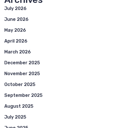
July 2026
June 2026
May 2026
April 2026
March 2026
December 2025
November 2025
October 2025
September 2025
August 2025
July 2025
June 2025