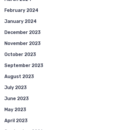
February 2024
January 2024
December 2023
November 2023
October 2023
September 2023
August 2023
July 2023
June 2023
May 2023
April 2023