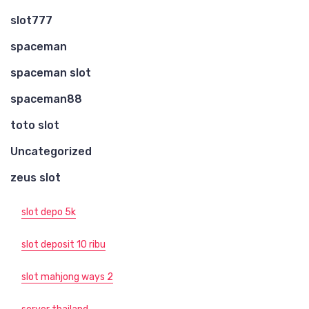
slot777
spaceman
spaceman slot
spaceman88
toto slot
Uncategorized
zeus slot
slot depo 5k
slot deposit 10 ribu
slot mahjong ways 2