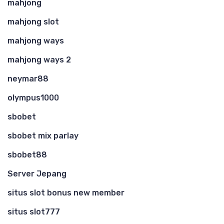
mahjong
mahjong slot
mahjong ways
mahjong ways 2
neymar88
olympus1000
sbobet
sbobet mix parlay
sbobet88
Server Jepang
situs slot bonus new member
situs slot777