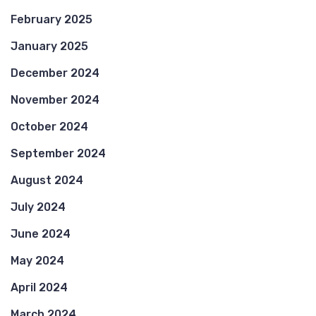
February 2025
January 2025
December 2024
November 2024
October 2024
September 2024
August 2024
July 2024
June 2024
May 2024
April 2024
March 2024