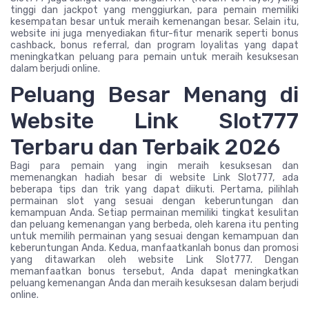
tinggi dan jackpot yang menggiurkan, para pemain memiliki
kesempatan besar untuk meraih kemenangan besar. Selain itu,
website ini juga menyediakan fitur-fitur menarik seperti bonus
cashback, bonus referral, dan program loyalitas yang dapat
meningkatkan peluang para pemain untuk meraih kesuksesan
dalam berjudi online.
Peluang Besar Menang di
Website Link Slot777
Terbaru dan Terbaik 2026
Bagi para pemain yang ingin meraih kesuksesan dan
memenangkan hadiah besar di website Link Slot777, ada
beberapa tips dan trik yang dapat diikuti. Pertama, pilihlah
permainan slot yang sesuai dengan keberuntungan dan
kemampuan Anda. Setiap permainan memiliki tingkat kesulitan
dan peluang kemenangan yang berbeda, oleh karena itu penting
untuk memilih permainan yang sesuai dengan kemampuan dan
keberuntungan Anda. Kedua, manfaatkanlah bonus dan promosi
yang ditawarkan oleh website Link Slot777. Dengan
memanfaatkan bonus tersebut, Anda dapat meningkatkan
peluang kemenangan Anda dan meraih kesuksesan dalam berjudi
online.