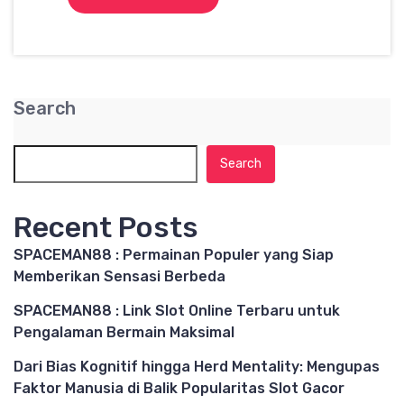
Search
Search
Recent Posts
SPACEMAN88 : Permainan Populer yang Siap
Memberikan Sensasi Berbeda
SPACEMAN88 : Link Slot Online Terbaru untuk
Pengalaman Bermain Maksimal
Dari Bias Kognitif hingga Herd Mentality: Mengupas
Faktor Manusia di Balik Popularitas Slot Gacor