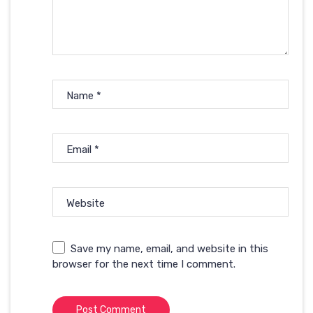
Name
*
Email
*
Website
Save my name, email, and website in this
browser for the next time I comment.