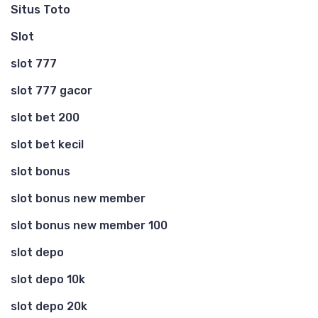
Situs Toto
Slot
slot 777
slot 777 gacor
slot bet 200
slot bet kecil
slot bonus
slot bonus new member
slot bonus new member 100
slot depo
slot depo 10k
slot depo 20k