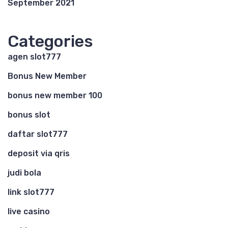
September 2021
Categories
agen slot777
Bonus New Member
bonus new member 100
bonus slot
daftar slot777
deposit via qris
judi bola
link slot777
live casino