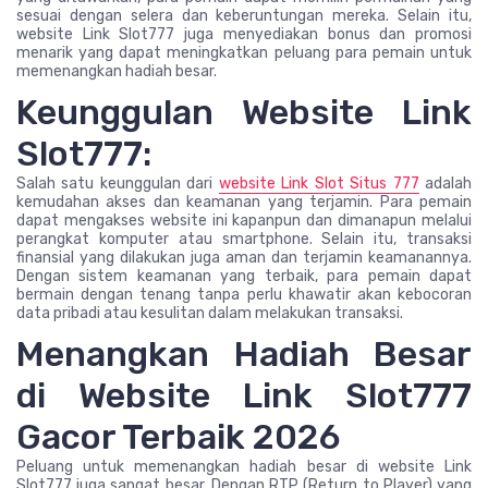
sesuai dengan selera dan keberuntungan mereka. Selain itu,
website Link Slot777 juga menyediakan bonus dan promosi
menarik yang dapat meningkatkan peluang para pemain untuk
memenangkan hadiah besar.
Keunggulan Website Link
Slot777:
Salah satu keunggulan dari
website Link Slot Situs 777
adalah
kemudahan akses dan keamanan yang terjamin. Para pemain
dapat mengakses website ini kapanpun dan dimanapun melalui
perangkat komputer atau smartphone. Selain itu, transaksi
finansial yang dilakukan juga aman dan terjamin keamanannya.
Dengan sistem keamanan yang terbaik, para pemain dapat
bermain dengan tenang tanpa perlu khawatir akan kebocoran
data pribadi atau kesulitan dalam melakukan transaksi.
Menangkan Hadiah Besar
di Website Link Slot777
Gacor Terbaik 2026
Peluang untuk memenangkan hadiah besar di website Link
Slot777 juga sangat besar. Dengan RTP (Return to Player) yang