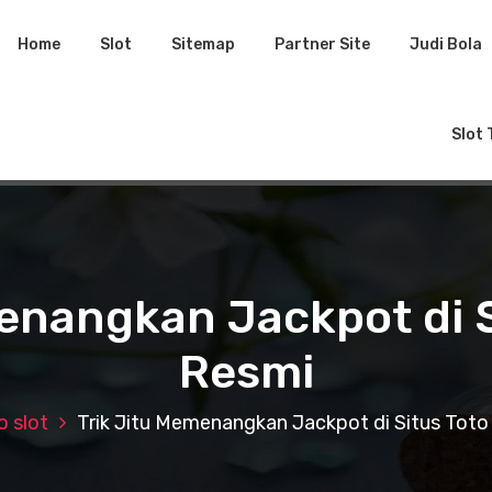
Home
Slot
Sitemap
Partner Site
Judi Bola
Slot 
enangkan Jackpot di S
Resmi
o slot
Trik Jitu Memenangkan Jackpot di Situs Toto