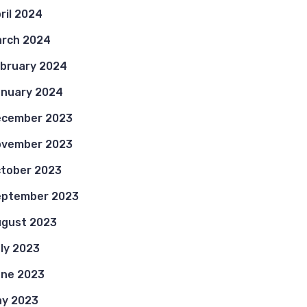
ril 2024
rch 2024
bruary 2024
nuary 2024
ecember 2023
ovember 2023
tober 2023
eptember 2023
gust 2023
ly 2023
ne 2023
y 2023