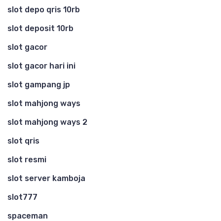
slot depo qris 10rb
slot deposit 10rb
slot gacor
slot gacor hari ini
slot gampang jp
slot mahjong ways
slot mahjong ways 2
slot qris
slot resmi
slot server kamboja
slot777
spaceman