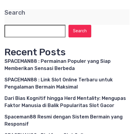
Search
Search
Recent Posts
SPACEMAN88 : Permainan Populer yang Siap
Memberikan Sensasi Berbeda
SPACEMAN88 : Link Slot Online Terbaru untuk
Pengalaman Bermain Maksimal
Dari Bias Kognitif hingga Herd Mentality: Mengupas
Faktor Manusia di Balik Popularitas Slot Gacor
Spaceman88 Resmi dengan Sistem Bermain yang
Responsif