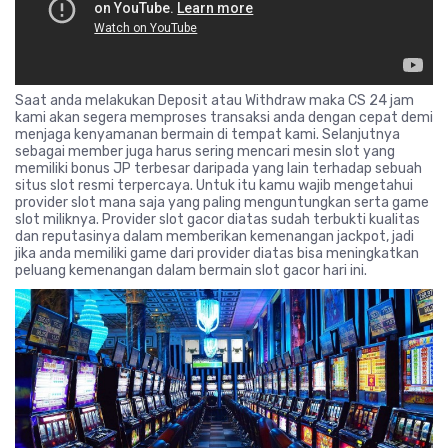
Saat anda melakukan Deposit atau Withdraw maka CS 24 jam
kami akan segera memproses transaksi anda dengan cepat demi
menjaga kenyamanan bermain di tempat kami. Selanjutnya
sebagai member juga harus sering mencari mesin slot yang
memiliki bonus JP terbesar daripada yang lain terhadap sebuah
situs slot resmi terpercaya. Untuk itu kamu wajib mengetahui
provider slot mana saja yang paling menguntungkan serta game
slot miliknya. Provider slot gacor diatas sudah terbukti kualitas
dan reputasinya dalam memberikan kemenangan jackpot, jadi
jika anda memiliki game dari provider diatas bisa meningkatkan
peluang kemenangan dalam bermain slot gacor hari ini.