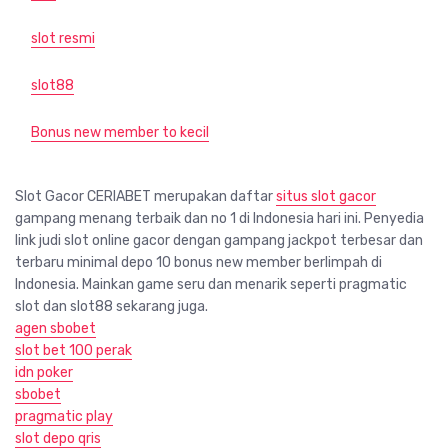
slot resmi
slot88
Bonus new member to kecil
Slot Gacor CERIABET merupakan daftar
situs slot gacor
gampang menang terbaik dan no 1 di Indonesia hari ini. Penyedia
link judi slot online gacor dengan gampang jackpot terbesar dan
terbaru minimal depo 10 bonus new member berlimpah di
Indonesia. Mainkan game seru dan menarik seperti pragmatic
slot dan slot88 sekarang juga.
agen sbobet
slot bet 100 perak
idn poker
sbobet
pragmatic play
slot depo qris