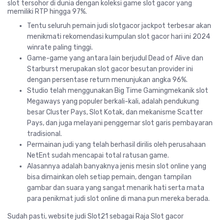
slot tersohor di dunia dengan koleksi game slot gacor yang
memiliki RTP hingga 97%.
Tentu seluruh pemain judi slotgacor jackpot terbesar akan
menikmati rekomendasi kumpulan slot gacor hari ini 2024
winrate paling tinggi.
Game-game yang antara lain berjudul Dead of Alive dan
Starburst merupakan slot gacor besutan provider ini
dengan persentase return menunjukan angka 96%.
Studio telah menggunakan Big Time Gamingmekanik slot
Megaways yang populer berkali-kali, adalah pendukung
besar Cluster Pays, Slot Kotak, dan mekanisme Scatter
Pays, dan juga melayani penggemar slot garis pembayaran
tradisional.
Permainan judi yang telah berhasil dirilis oleh perusahaan
NetEnt sudah mencapai total ratusan game.
Alasannya adalah banyaknya jenis mesin slot online yang
bisa dimainkan oleh setiap pemain, dengan tampilan
gambar dan suara yang sangat menarik hati serta mata
para penikmat judi slot online di mana pun mereka berada.
Sudah pasti, website judi Slot21 sebagai Raja Slot gacor