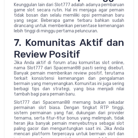
Keunggulan lain dari Slot777 adalah adanya pembaruan
game slot secara rutin. Hal ini menjaga agar pemain
tidak bosan dan selalu memiliki opsi permainan baru
yang segar. Beberapa game terbaru bahkan sudah
dirancang untuk memberikan persentase kemenangan
lebih tinggi di minggu pertama peluncuran.
7. Komunitas Aktif dan
Review Positif
Jika Anda aktif di forum atau komunitas slot online,
nama Slot777 dari Spaceman88 pasti sering disebut.
Banyak pemain memberikan review positif, terutama
terkait konsistensi kemenangan dan pengalaman
bermain yang menyenangkan. Komunitas ini juga sering
berbagi tips dan strategi, yang bisa menjadi nilai
tambah bagi para pemain baru.
Slot777 dari Spaceman88 memang bukan sekadar
permainan slot biasa. Dengan tingkat RTP tinggi,
sistem permainan yang fair, dukungan dari provider
ternama, serta fitur-fitur bonus yang melimpah, tidak
heran jika banyak pemain menyebutnya sebagai slot
paling gacor dan menguntungkan saat ini. Jika Anda
mencari platform terpercaya untuk bermain slot dan