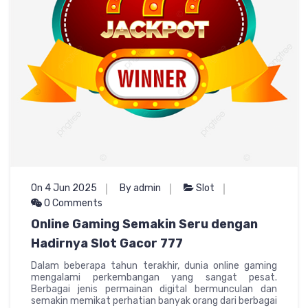
On 4 Jun 2025
By admin
Slot
0 Comments
Online Gaming Semakin Seru dengan
Hadirnya Slot Gacor 777
Dalam beberapa tahun terakhir, dunia online gaming
mengalami perkembangan yang sangat pesat.
Berbagai jenis permainan digital bermunculan dan
semakin memikat perhatian banyak orang dari berbagai