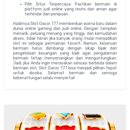
Pilih Situs Terpercaya: Pastikan bermain di
platform judi online yang resmi dan aman agar
terhindar dari penipuan.
Hadirnya Slot Gacor 777 memberikan warna baru dalam
dunia online gaming dan judi online. Dengan tampilan
menarik, peluang menang yang tinggi, dan kemudahan
akses, tidak heran jika banyak orang mulai menjadikan
slot ini sebagai permainan favorit. Namun, keseruan
bermain harus diimbangi dengan sikap bijak dan
pengelolaan keuangan yang baik agar pengalaman
bermain tetap menyenangkan dan menguntungkan.
Jadi, jika Anda ingin merasakan sensasi berbeda dalam
bermain slot, Slot Gacor 777 bisa menjadi pilihan tepat
untuk dicoba. Selamat bermain dan semoga
keberuntungan selalu menyertai!