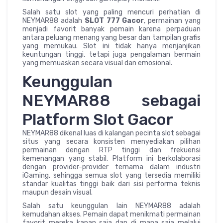
Salah satu slot yang paling mencuri perhatian di
NEYMAR88 adalah
SLOT 777 Gacor
, permainan yang
menjadi favorit banyak pemain karena perpaduan
antara peluang menang yang besar dan tampilan grafis
yang memukau. Slot ini tidak hanya menjanjikan
keuntungan tinggi, tetapi juga pengalaman bermain
yang memuaskan secara visual dan emosional.
Keunggulan
NEYMAR88 sebagai
Platform Slot Gacor
NEYMAR88 dikenal luas di kalangan pecinta slot sebagai
situs yang secara konsisten menyediakan pilihan
permainan dengan RTP tinggi dan frekuensi
kemenangan yang stabil. Platform ini berkolaborasi
dengan provider-provider ternama dalam industri
iGaming, sehingga semua slot yang tersedia memiliki
standar kualitas tinggi baik dari sisi performa teknis
maupun desain visual.
Salah satu keunggulan lain NEYMAR88 adalah
kemudahan akses. Pemain dapat menikmati permainan
favorit mereka kapan saja dan di mana saja melalui