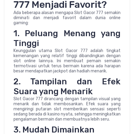
777 Menjadi Favorit?
Ada beberapa alasan mengapa Slot Gacor 777 semakin
diminati dan menjadi favorit dalam dunia online
gaming:
1. Peluang Menang yang
Tinggi
Keunggulan utama Slot Gacor 777 adalah tingkat
kemenangan yang relatif tinggi dibandingkan dengan
slot online lainnya. Ini membuat pemain semakin
termotivasi untuk terus bermain karena ada harapan
besar mendapatkan jackpot dan hadiah menarik.
2. Tampilan dan Efek
Suara yang Menarik
Slot Gacor 777 dirancang dengan tampilan visual yang
menarik dan tidak membosankan. Efek suara yang
mengiringi putaran slot memberikan sensasi seperti
sedang berada di kasino nyata, sehingga meningkatkan
pengalaman bermain dan membuatnya lebih seru.
3. Mudah Dimainkan