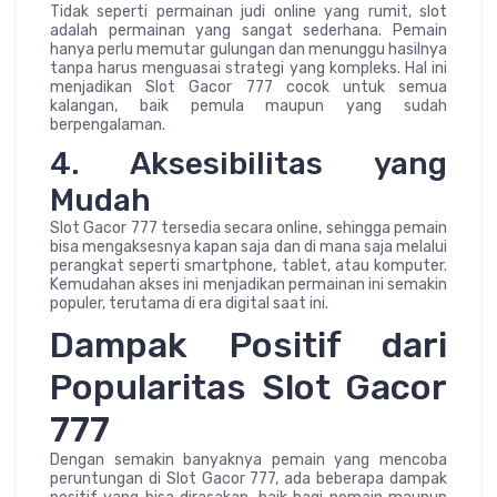
Tidak seperti permainan judi online yang rumit, slot
adalah permainan yang sangat sederhana. Pemain
hanya perlu memutar gulungan dan menunggu hasilnya
tanpa harus menguasai strategi yang kompleks. Hal ini
menjadikan Slot Gacor 777 cocok untuk semua
kalangan, baik pemula maupun yang sudah
berpengalaman.
4. Aksesibilitas yang
Mudah
Slot Gacor 777 tersedia secara online, sehingga pemain
bisa mengaksesnya kapan saja dan di mana saja melalui
perangkat seperti smartphone, tablet, atau komputer.
Kemudahan akses ini menjadikan permainan ini semakin
populer, terutama di era digital saat ini.
Dampak Positif dari
Popularitas Slot Gacor
777
Dengan semakin banyaknya pemain yang mencoba
peruntungan di Slot Gacor 777, ada beberapa dampak