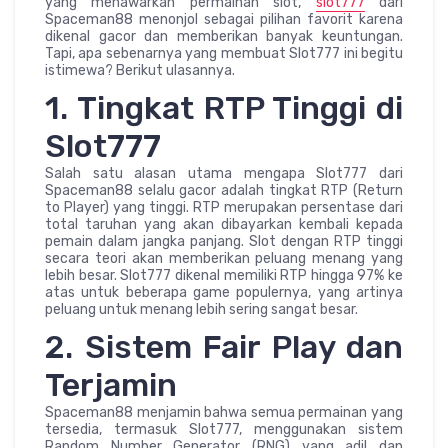
yang menawarkan permainan slot,
slot777
dari
Spaceman88 menonjol sebagai pilihan favorit karena
dikenal gacor dan memberikan banyak keuntungan.
Tapi, apa sebenarnya yang membuat Slot777 ini begitu
istimewa? Berikut ulasannya.
1. Tingkat RTP Tinggi di
Slot777
Salah satu alasan utama mengapa Slot777 dari
Spaceman88 selalu gacor adalah tingkat RTP (Return
to Player) yang tinggi. RTP merupakan persentase dari
total taruhan yang akan dibayarkan kembali kepada
pemain dalam jangka panjang. Slot dengan RTP tinggi
secara teori akan memberikan peluang menang yang
lebih besar. Slot777 dikenal memiliki RTP hingga 97% ke
atas untuk beberapa game populernya, yang artinya
peluang untuk menang lebih sering sangat besar.
2. Sistem Fair Play dan
Terjamin
Spaceman88 menjamin bahwa semua permainan yang
tersedia, termasuk Slot777, menggunakan sistem
Random Number Generator (RNG) yang adil dan