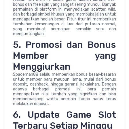
bonus dan free spin yang sangat sering muncul. Banyak
permainan di platform ini menyediakan scatter, wild,
dan berbagai simbol khusus yang membuka jalan untuk
mendapatkan hadiah besar. Fitur-fitur ini memberikan
tambahan kemenangan di luar dari putaran normal,
yang membuat permainan semakin seru dan
menguntungkan.
5. Promosi dan Bonus
Member yang
Menggiurkan
Spaceman88 selalu memberikan bonus besar-besaran
untuk member baru maupun lama, mulai dari bonus
deposit, cashback, hingga garansi kekalahan. Dengan
adanya berbagai promosi ini, para pemain
mendapatkan nilai tambah yang signifikan dan bisa
memperpanjang waktu bermain tanpa harus terus
melakukan deposit.
6. Update Game Slot
Terbaru Setiap Minggu