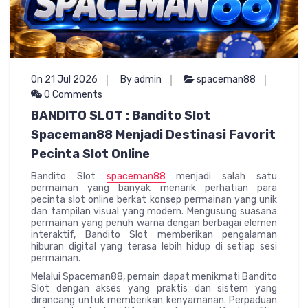
On 21 Jul 2026
By admin
spaceman88
0 Comments
BANDITO SLOT : Bandito Slot
Spaceman88 Menjadi Destinasi Favorit
Pecinta Slot Online
Bandito Slot
spaceman88
menjadi salah satu
permainan yang banyak menarik perhatian para
pecinta slot online berkat konsep permainan yang unik
dan tampilan visual yang modern. Mengusung suasana
permainan yang penuh warna dengan berbagai elemen
interaktif, Bandito Slot memberikan pengalaman
hiburan digital yang terasa lebih hidup di setiap sesi
permainan.
Melalui Spaceman88, pemain dapat menikmati Bandito
Slot dengan akses yang praktis dan sistem yang
dirancang untuk memberikan kenyamanan. Perpaduan