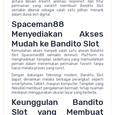
antara desain kreatif, animasi responsif, dan fitur
permainan yang variatif membuat Bandito Slot
semakin dikenal sebagai salah satu pilihan menarik
dalam dunia slot digital.
Spaceman88
Menyediakan Akses
Mudah ke Bandito Slot
Kemudahan akses menjadi salah satu alasan Bandito
Slot Spaceman88 semakin diminati. Platform ini
menghadirkan tampilan sederhana yang memudahkan
pemain dalam menemukan permainan favorit tanpa
harus melalui proses yang rumit.
Dengan dukungan teknologi modern, Bandito Slot
dapat dimainkan melalui berbagai perangkat seperti
smartphone, tablet, maupun komputer. Tampilan yang
fleksibel membuat pengalaman bermain tetap nyaman
meskipun menggunakan ukuran layar yang berbeda.
Keunggulan Bandito
Slot yang Membuat