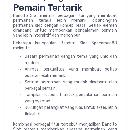
Pemain Tertarik
Bandito Slot memiliki berbagai fitur yang membuat
permainan terasa lebih menarik dibandingkan
permainan slot dengan konsep biasa. Setiap elemen
dirancang untuk memberikan pengalaman bermain
yang lebih interaktif dan menghibur.
Beberapa keunggulan Bandito Slot Spaceman88
meliputi:
Desain permainan dengan tema yang unik dan
modern.
Animasi berkualitas yang membuat setiap
putaran lebih menarik.
Sistem permainan yang mudah dipahami oleh
berbagai pemain.
Tampilan responsif untuk pengalaman bermain
yang nyaman.
Dukungan perangkat yang luas untuk akses lebih
fleksibel.
Kombinasi berbagai fitur tersebut menjadikan Bandito
Slot mampu memberikan suasana permainan yang