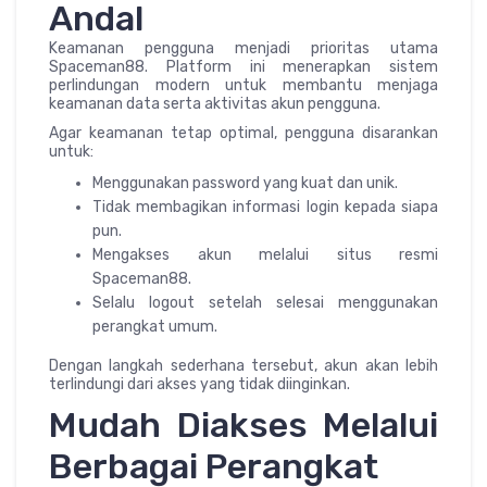
Andal
Keamanan pengguna menjadi prioritas utama
Spaceman88. Platform ini menerapkan sistem
perlindungan modern untuk membantu menjaga
keamanan data serta aktivitas akun pengguna.
Agar keamanan tetap optimal, pengguna disarankan
untuk:
Menggunakan password yang kuat dan unik.
Tidak membagikan informasi login kepada siapa
pun.
Mengakses akun melalui situs resmi
Spaceman88.
Selalu logout setelah selesai menggunakan
perangkat umum.
Dengan langkah sederhana tersebut, akun akan lebih
terlindungi dari akses yang tidak diinginkan.
Mudah Diakses Melalui
Berbagai Perangkat