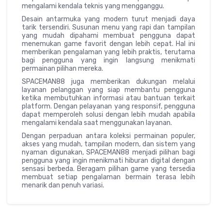
mengalami kendala teknis yang mengganggu.
Desain antarmuka yang modern turut menjadi daya
tarik tersendiri. Susunan menu yang rapi dan tampilan
yang mudah dipahami membuat pengguna dapat
menemukan game favorit dengan lebih cepat. Hal ini
memberikan pengalaman yang lebih praktis, terutama
bagi pengguna yang ingin langsung menikmati
permainan pilihan mereka.
SPACEMAN88 juga memberikan dukungan melalui
layanan pelanggan yang siap membantu pengguna
ketika membutuhkan informasi atau bantuan terkait
platform. Dengan pelayanan yang responsif, pengguna
dapat memperoleh solusi dengan lebih mudah apabila
mengalami kendala saat menggunakan layanan.
Dengan perpaduan antara koleksi permainan populer,
akses yang mudah, tampilan modern, dan sistem yang
nyaman digunakan, SPACEMAN88 menjadi pilihan bagi
pengguna yang ingin menikmati hiburan digital dengan
sensasi berbeda. Beragam pilihan game yang tersedia
membuat setiap pengalaman bermain terasa lebih
menarik dan penuh variasi.