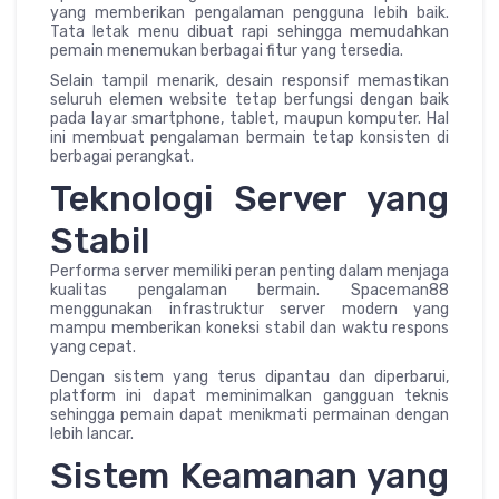
yang memberikan pengalaman pengguna lebih baik.
Tata letak menu dibuat rapi sehingga memudahkan
pemain menemukan berbagai fitur yang tersedia.
Selain tampil menarik, desain responsif memastikan
seluruh elemen website tetap berfungsi dengan baik
pada layar smartphone, tablet, maupun komputer. Hal
ini membuat pengalaman bermain tetap konsisten di
berbagai perangkat.
Teknologi Server yang
Stabil
Performa server memiliki peran penting dalam menjaga
kualitas pengalaman bermain. Spaceman88
menggunakan infrastruktur server modern yang
mampu memberikan koneksi stabil dan waktu respons
yang cepat.
Dengan sistem yang terus dipantau dan diperbarui,
platform ini dapat meminimalkan gangguan teknis
sehingga pemain dapat menikmati permainan dengan
lebih lancar.
Sistem Keamanan yang