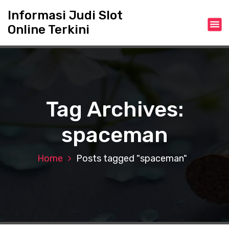
S
Informasi Judi Slot
k
Online Terkini
i
p
t
o
c
o
n
Tag Archives:
t
e
spaceman
n
t
Home
Posts tagged "spaceman"