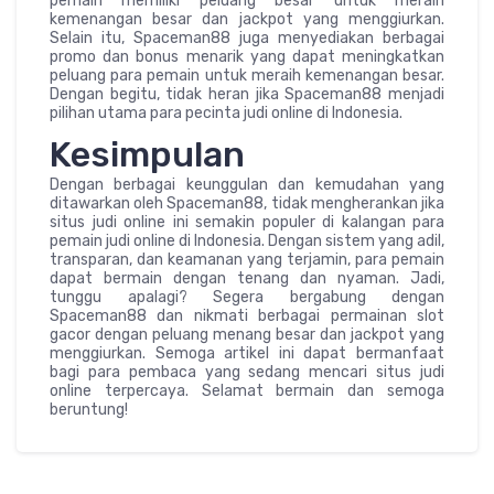
pemain memiliki peluang besar untuk meraih
kemenangan besar dan jackpot yang menggiurkan.
Selain itu, Spaceman88 juga menyediakan berbagai
promo dan bonus menarik yang dapat meningkatkan
peluang para pemain untuk meraih kemenangan besar.
Dengan begitu, tidak heran jika Spaceman88 menjadi
pilihan utama para pecinta judi online di Indonesia.
Kesimpulan
Dengan berbagai keunggulan dan kemudahan yang
ditawarkan oleh Spaceman88, tidak mengherankan jika
situs judi online ini semakin populer di kalangan para
pemain judi online di Indonesia. Dengan sistem yang adil,
transparan, dan keamanan yang terjamin, para pemain
dapat bermain dengan tenang dan nyaman. Jadi,
tunggu apalagi? Segera bergabung dengan
Spaceman88 dan nikmati berbagai permainan slot
gacor dengan peluang menang besar dan jackpot yang
menggiurkan. Semoga artikel ini dapat bermanfaat
bagi para pembaca yang sedang mencari situs judi
online terpercaya. Selamat bermain dan semoga
beruntung!