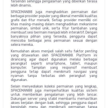
tersendiri sehingga pengalaman yang diberikan terasa
lebih dinamis.
SPACEMAN88 juga menghadirkan permainan dari
berbagai provider populer yang dikenal memiliki kualitas
grafis dan fitur menarik. Setiap provider memiliki ciri
khas masing-masing dalam menghadirkan mekanisme
permainan, simbol unik, serta fitur tambahan yang
membuat sesi bermain menjadi lebih interaktif. Dengan
banyaknya pilihan yang tersedia, pengguna dapat
mencoba berbagai jenis permainan sesuai dengan
selera mereka.
Kemudahan akses menjadi salah satu faktor penting
yang ditawarkan oleh SPACEMAN88. Platform ini
dirancang agar dapat digunakan melalui berbagai
perangkat seperti smartphone, tablet, maupun
komputer. Tampilan yang responsif membuat
pengguna tetap dapat menikmati navigasi yang
nyaman tanpa terbatas oleh perangkat yang
digunakan.
Selain menyediakan koleksi permainan yang lengkap,
SPACEMAN88 juga memperhatikan kualitas sistem
untuk memberikan pengalaman yang lebih lancar.
Dukungan server yang stabil membantu memastikan
akses berjalan dengan baik, sehingga pengguna dapat
berpindah menu dan menikmati permainan tanpa