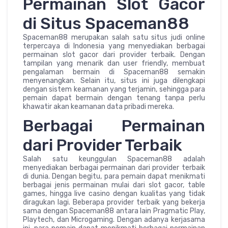
Permainan Slot Gacor
di Situs Spaceman88
Spaceman88 merupakan salah satu situs judi online
terpercaya di Indonesia yang menyediakan berbagai
permainan slot gacor dari provider terbaik. Dengan
tampilan yang menarik dan user friendly, membuat
pengalaman bermain di Spaceman88 semakin
menyenangkan. Selain itu, situs ini juga dilengkapi
dengan sistem keamanan yang terjamin, sehingga para
pemain dapat bermain dengan tenang tanpa perlu
khawatir akan keamanan data pribadi mereka.
Berbagai Permainan
dari Provider Terbaik
Salah satu keunggulan Spaceman88 adalah
menyediakan berbagai permainan dari provider terbaik
di dunia. Dengan begitu, para pemain dapat menikmati
berbagai jenis permainan mulai dari slot gacor, table
games, hingga live casino dengan kualitas yang tidak
diragukan lagi. Beberapa provider terbaik yang bekerja
sama dengan Spaceman88 antara lain Pragmatic Play,
Playtech, dan Microgaming. Dengan adanya kerjasama